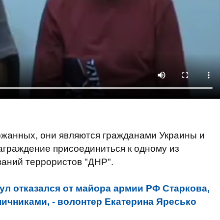
ржанных, они являются гражданами Украины и
аграждение присоединиться к одному из
аний террористов "ДНР".
ул отказался от майора армии РФ Старкова,
ичниками, - волонтер Екатерина Яресько