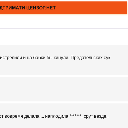
истрелили и на бабки бы кинули. Предательских сук
 вовремя делала.... наплодила *******, срут везде..