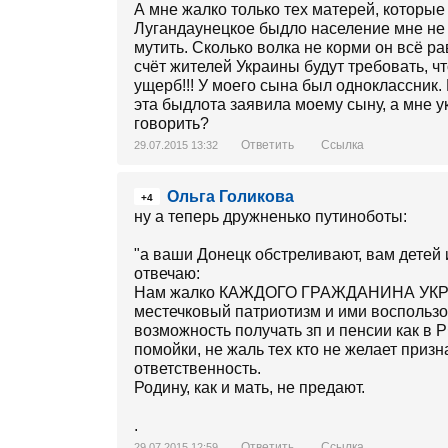
А мне жалко только тех матерей, которые
Лугандаунецкое быдло население мне не 
мутить. Сколько волка не корми он всё рав
счёт жителей Украины будут требовать, 
ущерб!!! У моего сына был одноклассник.
эта быдлота заявила моему сыну, а мне у
говорить?
Ответить
Ссылка
29.07.2015 13:32
Ольга Голикова
+4
ну а теперь дружненько путиноботы:
"а ваши Донецк обстреливают, вам детей 
отвечаю:
Нам жалко КАЖДОГО ГРАЖДАНИНА УКРАИН
местечковый патриотизм и ими воспользов
возможность получать зп и пенсии как в 
помойки, не жаль тех кто не желает приз
ответственность.
Родину, как и мать, не предают.
.
Ответить
Ссылка
29.07.2015 12:59