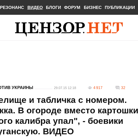
РЕЗОНАНС
ВИДЕО
БЛОГИ
ФОРУМ
БИЗНЕС
ПУБЛИКАЦИИ
ОТИВ УКРАИНЫ
4 917
32
29.07.15 12:18
елище и табличка с номером.
жка. В огороде вместо картошк
ого калибра упал", - боевики
уганскую. ВИДЕО