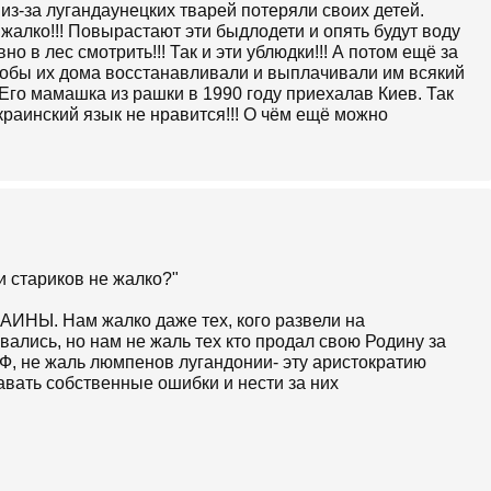
 из-за лугандаунецких тварей потеряли своих детей.
жалко!!! Повырастают эти быдлодети и опять будут воду
но в лес смотрить!!! Так и эти ублюдки!!! А потом ещё за
чтобы их дома восстанавливали и выплачивали им всякий
 Его мамашка из рашки в 1990 году приехалав Киев. Так
краинский язык не нравится!!! О чём ещё можно
и стариков не жалко?"
Ы. Нам жалко даже тех, кого развели на
ались, но нам не жаль тех кто продал свою Родину за
РФ, не жаль люмпенов лугандонии- эту аристократию
навать собственные ошибки и нести за них