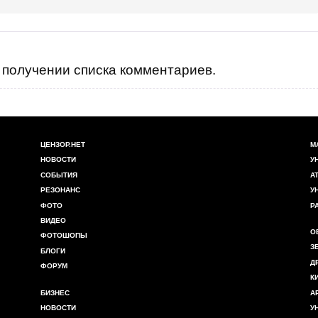
получении списка комментариев.
ЦЕНЗОР.НЕТ
М
НОВОСТИ
У
СОБЫТИЯ
А
РЕЗОНАНС
У
ФОТО
Р
ВИДЕО
О
ФОТОШОПЫ
З
БЛОГИ
Д
ФОРУМ
К
БИЗНЕС
А
НОВОСТИ
У