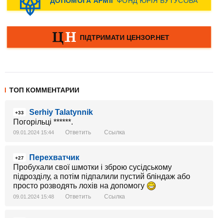
ТОП КОММЕНТАРИИ
Serhiy Talatynnik
+33
Погорільці ******.
Ответить
Ссылка
09.01.2024 15:44
Перехватчик
+27
Пробухали свої шмотки і зброю сусідському
підрозділу, а потім підпалили пустий бліндаж або
просто розводять лохів на допомогу
Ответить
Ссылка
09.01.2024 15:48