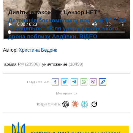
Дивіться також на "Цензор.НЕТ":
Детонація боєкомплекту ворожої ТОС-1А
"Сонцепьок" після удару українського
дрона поблизу Авдіївки. ВIДЕО
Автор:
Христина Бедрик
армия РФ
(23906)
уничтожение
(10499)
ПОДЕЛИТЬСЯ:
Мне нравится
ПОДЫТОЖИТЬ: