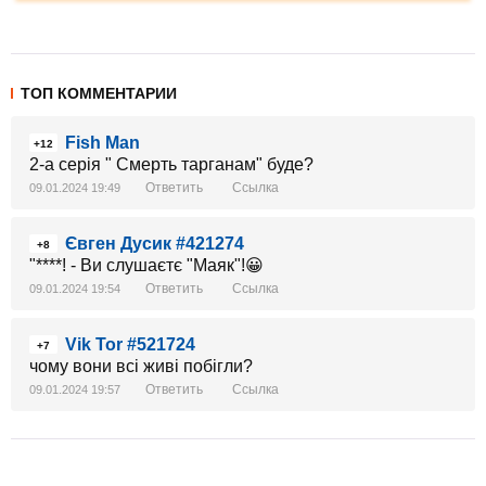
ТОП КОММЕНТАРИИ
Fish Man
+12
2-а серія " Смерть тарганам" буде?
Ответить
Ссылка
09.01.2024 19:49
Євген Дусик #421274
+8
"****! - Ви слушаєтє "Маяк"!😀
Ответить
Ссылка
09.01.2024 19:54
Vik Tor #521724
+7
чому вони всі живі побігли?
Ответить
Ссылка
09.01.2024 19:57