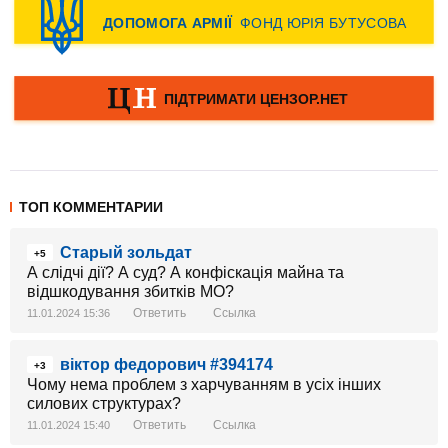
ТОП КОММЕНТАРИИ
Старый зольдат
+5
А слідчі дії? А суд? А конфіскація майна та
відшкодування збитків МО?
Ответить
Ссылка
11.01.2024 15:36
віктор федорович #394174
+3
Чому нема проблем з харчуванням в усіх інших
силових структурах?
Ответить
Ссылка
11.01.2024 15:40