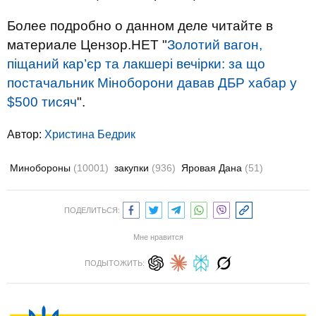
Более подробно о данном деле читайте в
материале Цензор.НЕТ "
Золотий вагон,
піщаний кар’єр та лакшері вечірки: за що
постачальник Міноборони давав ДБР хабар у
$500 тисяч
".
Автор:
Христина Бедрик
Минобороны
(10001)
закупки
(936)
Яровая Дана
(51)
ПОДЕЛИТЬСЯ:
Мне нравится
ПОДЫТОЖИТЬ: