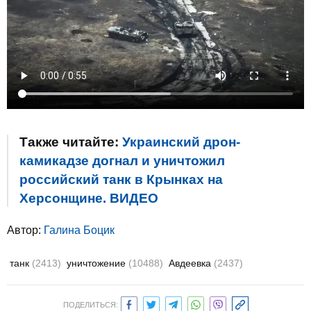
Также читайте:
Украинский дрон-
камикадзе догнал и уничтожил
российский танк в Крынках на
Херсонщине. ВИДЕО
Автор:
Галина Боцик
танк
(2413)
уничтожение
(10488)
Авдеевка
(2437)
ПОДЕЛИТЬСЯ: