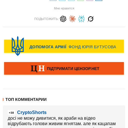
Мне нравится
ПОДЫТОЖИТЬ:
ТОП КОММЕНТАРИИ
CryptoShorts
+38
досі не можу дивитися, як араби на відео
відрубають голови живим ягнятам. але як кацапам