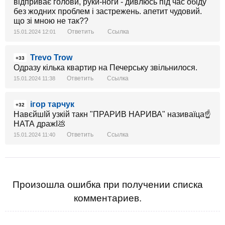
відприває голови, руки-ноги - дивлюсь під час обіду
без жодних проблем і застрежень. апетит чудовий.
що зі мною не так??
Ответить
Ссылка
15.01.2024 12:01
Trevo Trow
+33
Одразу кілька квартир на Печерську звільнилося.
Ответить
Ссылка
15.01.2024 11:38
ігор тарчук
+32
НавєйшІй узкій такн "ПРАРИВ НАРИВА" називаїца☝
НАТА дражІ💩
Ответить
Ссылка
15.01.2024 11:40
Произошла ошибка при получении списка
комментариев.