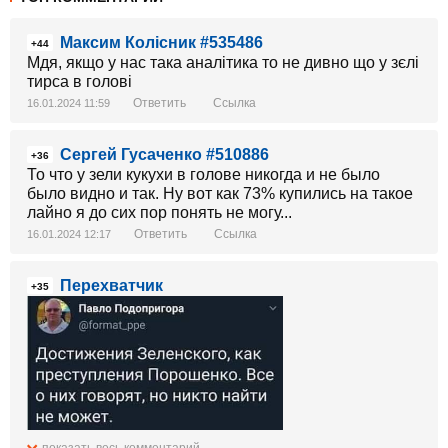
Максим Колісник #535486
+44
Мдя, якщо у нас така аналітика то не дивно що у зєлі
тирса в голові
Ответить
Ссылка
16.01.2024 11:59
Сергей Гусаченко #510886
+36
То что у зели кукухи в голове никогда и не было
было видно и так. Ну вот как 73% купились на такое
лайно я до сих пор понять не могу...
Ответить
Ссылка
16.01.2024 12:17
Перехватчик
+35
показать весь комментарий