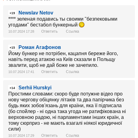
Newslav Netov
+19
**** зеленая подавись ты своими "безпековыми
угодами" бестабол бункерный
Ответить
Ссылка
10.07.2024 17:28
Роман Агафонов
+15
Йому бункер не потрібен, кацапня береже його,
навіть перед атакою на Київ сказали в Польщу
звалити, щоб не дай боже не зачепило.
Ответить
Ссылка
10.07.2024 17:41
Serhii Hurskyi
+14
Простими словами: скоро буде потужне відео про
нову чергову обіцянку літаків та два папірчика без
будь яких зобов'язань для країни, яка її підписала
(бо спойлер - ні одна така угода не ратифікована ні
верховною радою, ні парламентами інших країн, а
тому сюрприз - не мають взагалі ніякої юридичної
сили)
Ответить
Ссылка
10.07.2024 17:29