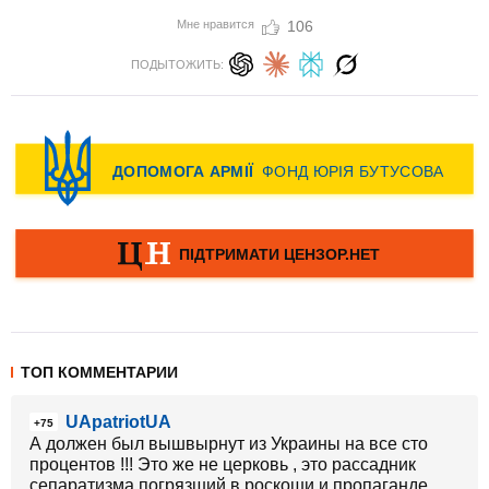
Мне нравится
106
ПОДЫТОЖИТЬ:
ТОП КОММЕНТАРИИ
UApatriotUA
+75
А должен был вышвырнут из Украины на все сто
процентов !!! Это же не церковь , это рассадник
сепаратизма погрязший в роскоши и пропаганде