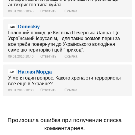
антихристов типа куйла .
Ответить
Ссылка
09.01.2016 10:45
Doneckiy
+48
Головний прихід це Києвска Печерська Лавра. Це
Український Ієрусалім, і для таких розмов перш за
все треба повернути до Українського володіння
саме цю територію і цей "приход".
Ответить
Ссылка
09.01.2016 10:40
Наглая Морда
+41
У меня один вопрос. Какого хрена эти террористы
все еще в Украине?
Ответить
Ссылка
09.01.2016 10:38
Произошла ошибка при получении списка
комментариев.