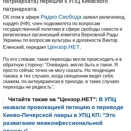
патриархата) перешли к УПЦ Киевского
патриархата.
Радио Свобода
Об этом в эфире
заявил религиовед,
нардеп (НФ), член подкомитета по вопросам
государственной политики в сфере свободы совести и
религиозных организаций комитета Верховной Рады
Украины по вопросам культуры и духовности Виктор
Цензор.НЕТ
Еленский, передает
.
По его словам, такие переходы могли происходить и в
обратную сторону: "Очевидно, могло быть и такое. Я
просто сейчас точно не могу сказать. Но тенденция
такова: в тех случаях, когда священник ведет себя,
скажем, по-антиукраински в приходе, в таких случаях
переходы не редкость".
Читайте также на "Цензор.НЕТ":
В УПЦ
назвали провокацией петицию о переводе
Киево-Печерской лавры в УПЦ КП: "Это
разжигание межконфессиональной
вражды"