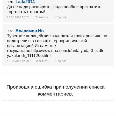
Lada2014
+28
Да не надо расширять , надо вообще прекратить
торговать с врагом!
Ответить
Ссылка
13.01.2016 12:32
Владимир Ив
+27
Турецкие полицейские задержали троих россиян по
подозрению в связях с террористической
организацией Исламское
государство.http://www.dha.com.tr/antalyada-3-isidli-
yakalandi_1111266.html
Ответить
Ссылка
13.01.2016 12:28
Произошла ошибка при получении списка
комментариев.