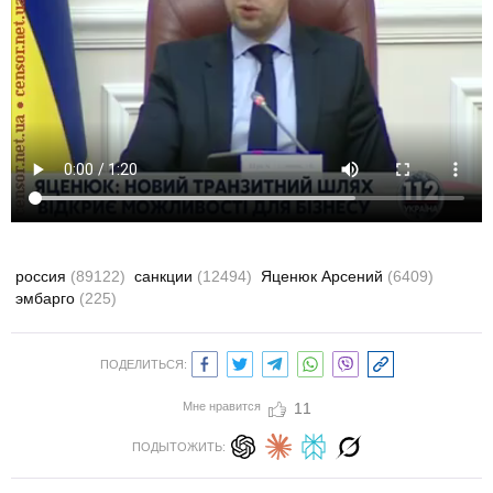
россия
(89122)
санкции
(12494)
Яценюк Арсений
(6409)
эмбарго
(225)
ПОДЕЛИТЬСЯ:
Мне нравится
11
ПОДЫТОЖИТЬ: