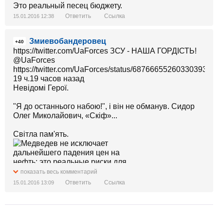
Это реальный песец бюджету.
Ответить
Ссылка
15.01.2016 12:38
Змиевобандеровец
+40
https://twitter.com/UaForces ЗСУ - НАША ГОРДІСТЬ!
https://twitter.com/UaForces/status/687666552603303936
19 ч.19 часов назад
Невідомі Герої.
"Я до останнього набою!", і він не обманув. Сидор
Олег Миколайович, «Скіф»...
Світла пам'ять.
показать весь комментарий
Ответить
Ссылка
15.01.2016 13:09