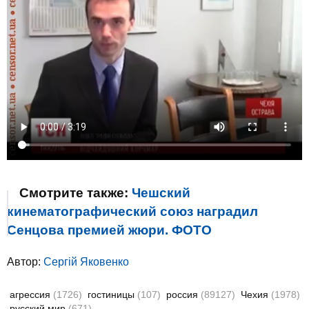
Смотрите также:
Чешский
кинематографический союз наградил
Сенцова премией жюри. ФОТО
Автор:
Сергій Яковенко
агрессия
(1726)
гостиницы
(107)
россия
(89127)
Чехия
(1978)
русский мир
(671)