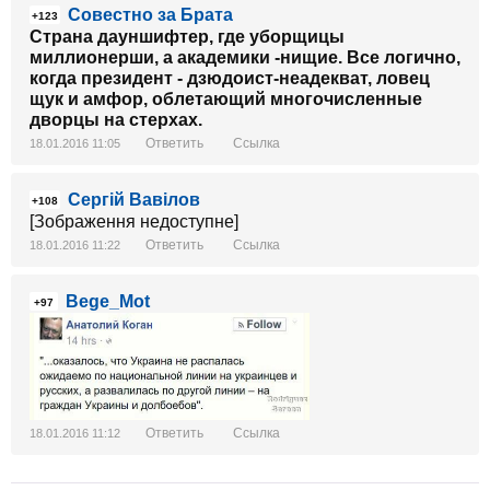
Совестно за Брата
+123
Страна дауншифтер, где уборщицы
миллионерши, а академики -нищие. Все логично,
когда президент - дзюдоист-неадекват, ловец
щук и амфор, облетающий многочисленные
дворцы на стерхах.
Ответить
Ссылка
18.01.2016 11:05
Сергій Вавілов
+108
[Зображення недоступне]
Ответить
Ссылка
18.01.2016 11:22
Bege_Mot
+97
Ответить
Ссылка
18.01.2016 11:12