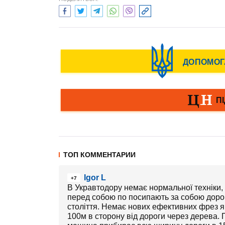
ТОП КОММЕНТАРИИ
Igor L
+7
В Укравтодору немає нормальної техніки, т
перед собою по посипають за собою дорог
століття. Немає нових ефективних фрез як
100м в сторону від дороги через дерева.