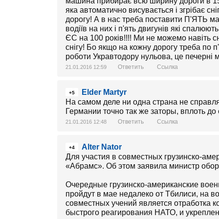
машина прибирає всю ширину дороги в 15м
яка автоматично висувається і згрібає сні
дорогу! А в нас треба поставити П'ЯТЬ ма
водіїв на них і п'ять двигунів які спалюют
ЄС на 100 років!!!! Ми не можемо навіть сні
снігу! Бо якщо на кожну дорогу треба по п
роботи Укравтодору нульова, це печерні м
Ответить
Ссылка
21.01.2016 12:59
Elder Martyr
+5
На самом деле ни одна страна не справляе
Германии точно так же заторы, вплоть д
Ответить
Ссылка
21.01.2016 12:48
Alter Nator
+4
Для участия в совместных грузинско-ам
«Абрамс». Об этом заявила министр обо
Очередные грузинско-американские военн
пройдут в мае недалеко от Тбилиси, на 
совместных учений является отработка 
быстрого реагирования НАТО, и укрепле