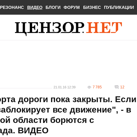
РЕЗОНАНС
ВИДЕО
БЛОГИ
ФОРУМ
БИЗНЕС
ПУБЛИКАЦИИ
7 785
12
21.01.16 12:39
орта дороги пока закрыты. Если
заблокирует все движение", - в
ой области борются с
ада. ВИДЕО