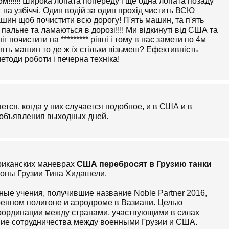
!!!!!! Широка лопата попереду і ще одна лопата позаду
г на узбіччі. Один водій за один прохід чистить ВСЮ
шин щоб почистити всю дорогу! П'ять машин, та п'ять
ь пальне та ламаються в дорозі!!!! Ми відкинуті від США та
г почистити на ********* рівні і тому в нас замети по 4м
'ять машин то де ж їх стільки візьмеш? Ефективність
етоди роботи і печерна техніка!
тся, когда у них случается подобное, и в США и в
о объявления выходных дней.
ериканских маневрах
США перебросят в Грузию танки
роны Грузии Тина Хидашели.
ые учения, получившие название Noble Partner 2016,
военном полигоне и аэродроме в Вазиани. Целью
координации между странами, участвующими в силах
ние сотрудничества между военными Грузии и США.