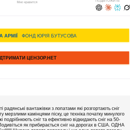
ПОДЫТОЖИТЬ:
Мне нравится
і радянські вантажівки з лопатами які розгортають сніг
у мерзлими камінцями піску, це техніка початку минулого
і подрібнюють сніг та ефективно відкидають сніг на 50-
 Подивіться як прибирається сніг на дорогах в США. ОДНА