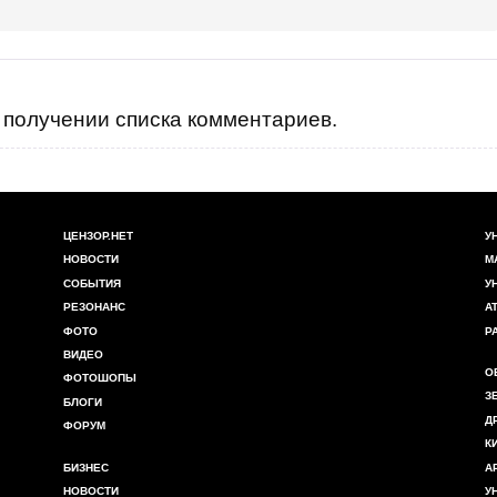
получении списка комментариев.
ЦЕНЗОР.НЕТ
У
НОВОСТИ
М
СОБЫТИЯ
У
РЕЗОНАНС
А
ФОТО
Р
ВИДЕО
О
ФОТОШОПЫ
З
БЛОГИ
Д
ФОРУМ
К
БИЗНЕС
А
НОВОСТИ
У