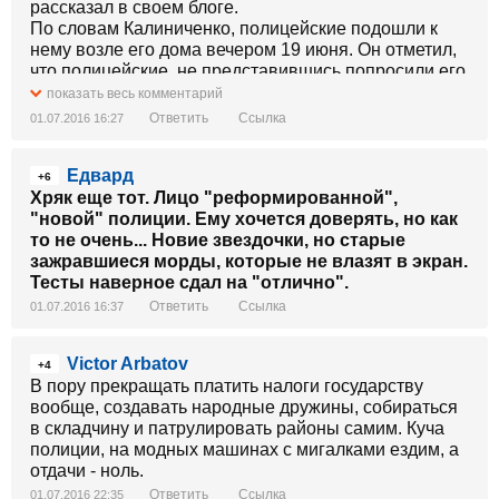
рассказал в своем блоге.
По словам Калиниченко, полицейские подошли к
нему возле его дома вечером 19 июня. Он отметил,
что полицейские, не представившись попросили его
подойти к припаркованной рядом машине. Позднее
показать весь комментарий
Калиниченко узнал, что один из них - Анатолий
Ответить
Ссылка
01.07.2016 16:27
Опарин.
"Опарин А.В. достал ручку и протокол, на котором
Едвард
попросил меня написать, что я "пил спиртное". Так
+6
как я не пил спиртного, я написал в протоколе, что
Хряк еще тот. Лицо "реформированной",
никакого алкоголя не употреблял", - рассказал
"новой" полиции. Ему хочется доверять, но как
мужчина.
то не очень... Новие звездочки, но старые
После этого Калиниченко насильно запихнули в
зажравшиеся морды, которые не влазят в экран.
машину и отвезли в отдел полиции "Центральный"
Тесты наверное сдал на "отлично".
города Кемерово. Его хватали за руки и толкали ко
Ответить
Ссылка
01.07.2016 16:37
входу в здание. Мужчина пытался
поинтересоваться, с какой стати его ведут и
Victor Arbatov
применяют к нему физическую силу. Калиниченко
+4
В пору прекращать платить налоги государству
отмечал, что действия полиции незаконны.
вообще, создавать народные дружины, собираться
в складчину и патрулировать районы самим. Куча
Смотрите также
полиции, на модных машинах с мигалками ездим, а
отдачи - ноль.
"Когда меня подтащили к двери, меня окружало уже
порядка восьми человек, часть которых стояла
Ответить
Ссылка
01.07.2016 22:35