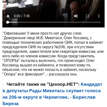
"Офигевшие! У меня просто нет других слов:
"Доверенное лицо М.В. Микитася, Олег Косовец, с
помощью технических работников ОИК, попал в кабинет
председателя ОИК по округу №206, при отсутствии
председателя, заместителя или секретаря комиссии, или
кого-либо из членов комиссии. Когда представитель
"ОПОРЫ" пыталась выяснить, что происходит, Олег
Косовець вышел из кабинета, и позвонил кому-то,
объясняя, что не может попасть в кабинет, поскольку
"Опора" все фиксирует", - рассказала она.
Читайте также на "Цензор.НЕТ":
Кандидат
в депутаты Рады Микитась скупает голоса
на 206-м округе в Чернигове, - Борислав
Береза