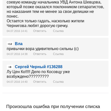
соевую команду начальника УВД Антона Шевцова,
который позже оказался поклонником сепаратистов,
но наказания тем не менее за свои делишки не
понес.
Остается только гадать, насколько жители
Чернигова любят дорогую гречку.
Ответить
Ссылка
04.07.2016 14:41
Вла
+12
привычки вора удивительно сильны (с)
Ответить
Ссылка
04.07.2016 14:38
Сергей Черный #136288
+8
Лу Цен Ко!!!!! Дело по Косовцу уже
возбуждено?????????
Ответить
Ссылка
04.07.2016 14:40
Произошла ошибка при получении списка