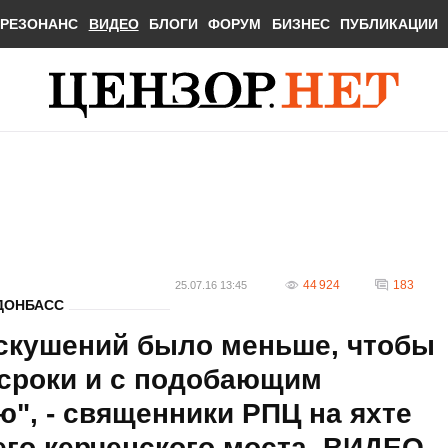
РЕЗОНАНС
ВИДЕО
БЛОГИ
ФОРУМ
БИЗНЕС
ПУБЛИКАЦИИ
44 924
183
25.07.16 13:45
ДОНБАСС
искушений было меньше, чтобы
 сроки и с подобающим
ю", - священники РПЦ на яхте
го керченского моста. ВИДЕО