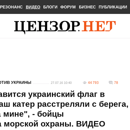
РЕЗОНАНС
ВИДЕО
БЛОГИ
ФОРУМ
БИЗНЕС
ПУБЛИКАЦИИ
ОТИВ УКРАИНЫ
44 793
78
27.07.16 10:40
авится украинский флаг в
аш катер расстреляли с берега,
 мине", - бойцы
а морской охраны. ВИДЕО