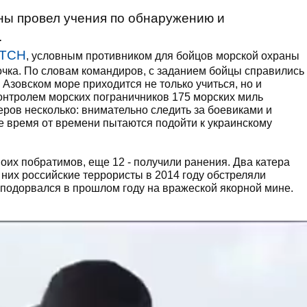
ны провел учения по обнаружению и
.
ТСН
, условным противником для бойцов морской охраны
очка. По словам командиров, с заданием бойцы справились
 Азовском море приходится не только учиться, но и
онтролем морских пограничников 175 морских миль
еров несколько: внимательно следить за боевиками и
ые время от времени пытаются подойти к украинскому
оих побратимов, еще 12 - получили ранения. Два катера
 них российские террористы в 2014 году обстреляли
 подорвался в прошлом году на вражеской якорной мине.