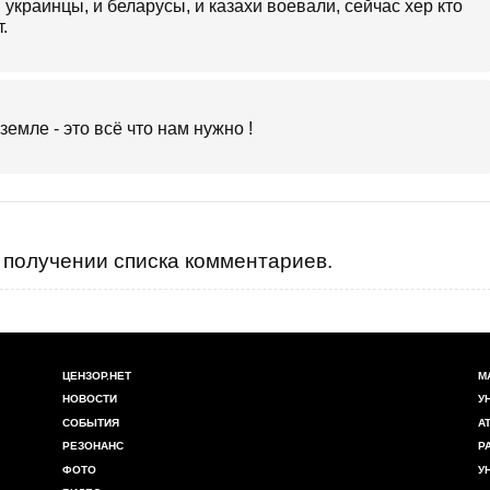
 и украинцы, и беларусы, и казахи воевали, сейчас хер кто
.
емле - это всё что нам нужно !
получении списка комментариев.
ЦЕНЗОР.НЕТ
М
НОВОСТИ
У
СОБЫТИЯ
А
РЕЗОНАНС
Р
ФОТО
У