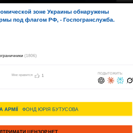
номической зоне Украины обнаружены
ы под флагом РФ, - Госпогранслужба.
ограничники
(1806)
ПОДЫТОЖИТЬ:
Мне нравится
1