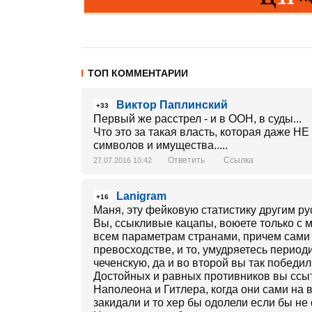
ТОП КОММЕНТАРИИ
Виктор Паплинский
+33
Первый же расстрел - и в ООН, в суды...
Что это за такая власть, которая даже 
символов и имущества.....
Ответить
Ссылка
27.07.2016 10:42
Lanigram
+16
Маня, эту фейковую статистику другим р
Вы, ссыкливые кацапы, воюете только с
всем параметрам странами, причем сами 
превосходстве, и то, умудряетесь период
чеченскую, да и во второй вы так победили
Достойных и равных противников вы ссыт
Наполеона и Гитлера, когда они сами на 
закидали и то хер бы одолели если бы не