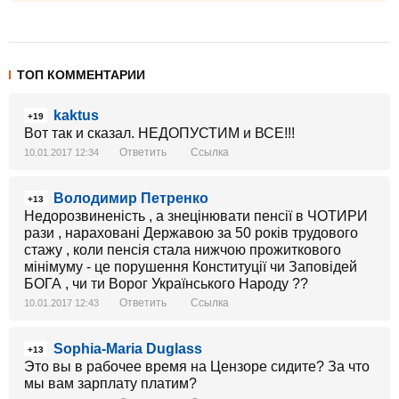
ТОП КОММЕНТАРИИ
kaktus
+19
Вот так и сказал. НЕДОПУСТИМ и ВСЕ!!!
Ответить
Ссылка
10.01.2017 12:34
Володимир Петренко
+13
Недорозвиненість , а знецінювати пенсії в ЧОТИРИ
рази , нараховані Державою за 50 років трудового
стажу , коли пенсія стала нижчою прожиткового
мінімуму - це порушення Конституції чи Заповідей
БОГА , чи ти Ворог Українського Народу ??
Ответить
Ссылка
10.01.2017 12:43
Sophia-Maria Duglass
+13
Это вы в рабочее время на Цензоре сидите? За что
мы вам зарплату платим?