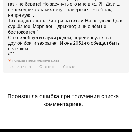
газ - не берите! Но засунуть его мне в ж...?!!! Да и ...
переходников таких нету... наверное... Чтоб так,
напрямую...
Так, ладно, спать! Завтра на охоту. На лягушек. Дело
сурьёзное. Меря вон - дрыхнет, и ни о чём не
беспокоится."
Он отхлебнул из лужи рядом, перевернулся на
другой бок, и захрапел. Июнь 2051-го обещал быть
нелёгким...
(С)
показать весь комментарий
Ответить
Ссылка
16.01.2017 15:47
Произошла ошибка при получении списка
комментариев.