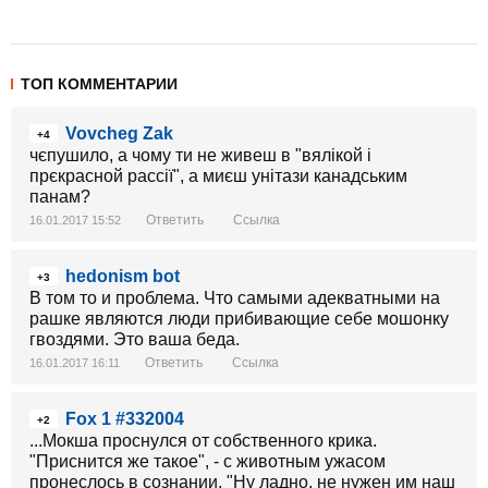
ТОП КОММЕНТАРИИ
Vovcheg Zak
+4
чєпушило, а чому ти не живеш в "вялікой і
прєкрасной рассії", а миєш унітази канадським
панам?
Ответить
Ссылка
16.01.2017 15:52
hedonism bot
+3
В том то и проблема. Что самыми адекватными на
рашке являются люди прибивающие себе мошонку
гвоздями. Это ваша беда.
Ответить
Ссылка
16.01.2017 16:11
Fox 1 #332004
+2
...Мокша проснулся от собственного крика.
"Приснится же такое", - с животным ужасом
пронеслось в сознании. "Ну ладно, не нужен им наш