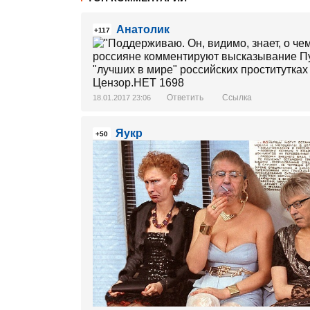
Анатолик
+117
Ответить
Ссылка
18.01.2017 23:06
Яукр
+50