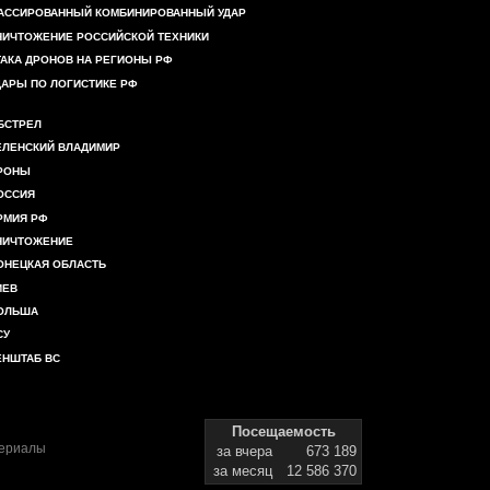
АССИРОВАННЫЙ КОМБИНИРОВАННЫЙ УДАР
НИЧТОЖЕНИЕ РОССИЙСКОЙ ТЕХНИКИ
ТАКА ДРОНОВ НА РЕГИОНЫ РФ
ДАРЫ ПО ЛОГИСТИКЕ РФ
БСТРЕЛ
ЕЛЕНСКИЙ ВЛАДИМИР
РОНЫ
ОССИЯ
РМИЯ РФ
НИЧТОЖЕНИЕ
ОНЕЦКАЯ ОБЛАСТЬ
ИЕВ
ОЛЬША
СУ
ЕНШТАБ ВС
Посещаемость
териалы
за вчера
673 189
за месяц
12 586 370