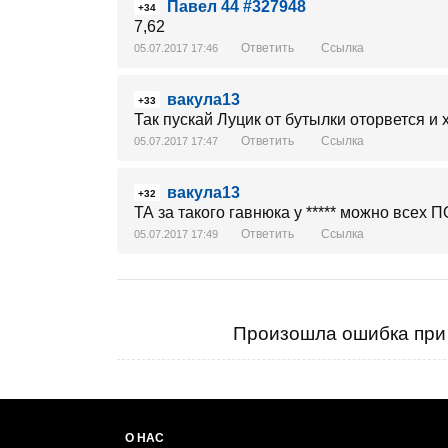
Павел 44 #327948
+34
7,62
Ответить
Ссылка
05.07.2017 17:46
вакула13
+33
Так пускай Луцик от бутылки оторвется и
Ответить
Ссылка
05.07.2017 17:47
вакула13
+32
ТА за такого гавнюка у ***** можно вс
Ответить
Ссылка
05.07.2017 17:49
Произошла ошибка при 
О НАС