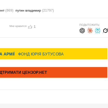
ент
(869)
путин владимир
(21797)
ПОДЫТОЖИТЬ:
Мне нравится
1