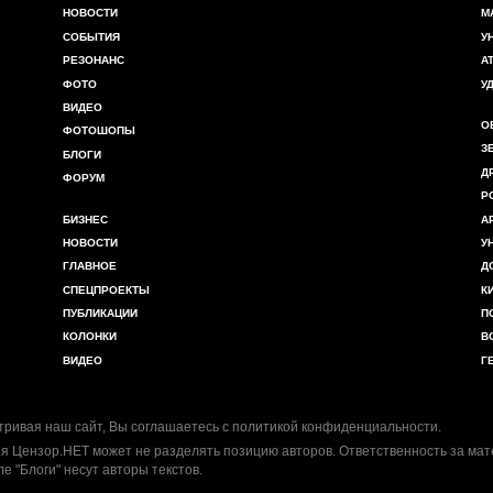
НОВОСТИ
М
СОБЫТИЯ
У
РЕЗОНАНС
А
ФОТО
У
ВИДЕО
О
ФОТОШОПЫ
З
БЛОГИ
Д
ФОРУМ
Р
БИЗНЕС
А
НОВОСТИ
У
ГЛАВНОЕ
Д
СПЕЦПРОЕКТЫ
К
ПУБЛИКАЦИИ
П
КОЛОНКИ
В
ВИДЕО
Г
ривая наш сайт, Вы соглашаетесь с
политикой конфиденциальности
.
я Цензор.НЕТ может не разделять позицию авторов. Ответственность за ма
ле "Блоги" несут авторы текстов.