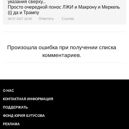
"всякокомандующие"!
указания сверху...
Просто очередной понос ЛЖИ и Макрону и Меркель
((( да и Трампу
Ответить
Ссылка
08.07.2017 16:00
Произошла ошибка при получении списка
комментариев.
О НАС
КОНТАКТНАЯ ИНФОРМАЦИЯ
ПОДДЕРЖАТЬ
ФОНД ЮРИЯ БУТУСОВА
РЕКЛАМА