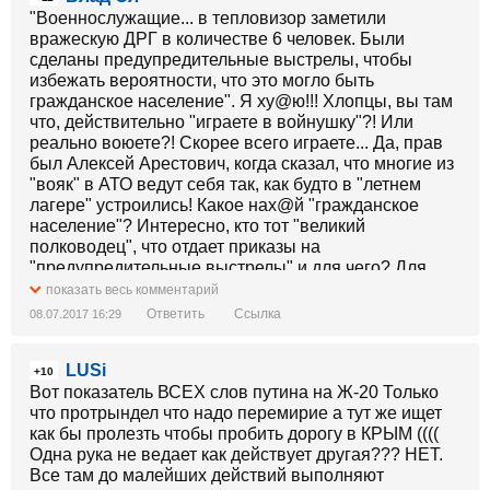
"Военнослужащие... в тепловизор заметили
вражескую ДРГ в количестве 6 человек. Были
сделаны предупредительные выстрелы, чтобы
избежать вероятности, что это могло быть
гражданское население". Я ху@ю!!! Хлопцы, вы там
что, действительно "играете в войнушку"?! Или
реально воюете?! Скорее всего играете... Да, прав
был Алексей Арестович, когда сказал, что многие из
"вояк" в АТО ведут себя так, как будто в "летнем
лагере" устроились! Какое нах@й "гражданское
население"? Интересно, кто тот "великий
полководец", что отдает приказы на
"предупредительные выстрелы" и для чего? Для
демаскировки позиций боевого охранения и
показать весь комментарий
соответствующих "последствий" надо полагать?
Ответить
Ссылка
08.07.2017 16:29
Дааа, если такому "полководцу" дать "под начало"
бригаду и выше, то он быстро станет "знаменитым",
LUSi
- людей "положит" немерянно!!! Что, "лавры" "вити-
+10
катафалка" спать мешают? Пиз@ц! Хотя... Что это я
Вот показатель ВСЕХ слов путина на Ж-20 Только
так "распереживался", - у нас же войны нет! У нас
что протрындел что надо перемирие а тут же ищет
только враг топчет землю Украины, но для "элитных"
как бы пролезть чтобы пробить дорогу в КРЫМ ((((
пэть, вить, саш и прочих му@ил это не
Одна рука не ведает как действует другая??? НЕТ.
существенно!!! Потому у нас в стране "ато"! ЕВМ,
Все там до малейших действий выполняют