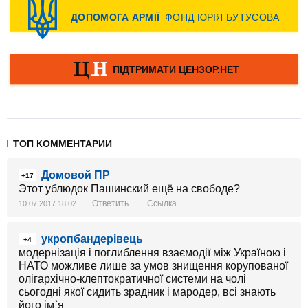
ТОП КОММЕНТАРИИ
Домовой ПР
+17
Этот ублюдок Пашинский ещё на свободе?
Ответить
Ссылка
10.07.2017 18:02
укропбандерівець
+4
модернізація і поглиблення взаємодії між Україною і
НАТО можливе лише за умов знищення корупованої
олігархічно-клептократичної системи на чолі
сьогодні якої сидить зрадник і мародер, всі знають
його ім`я