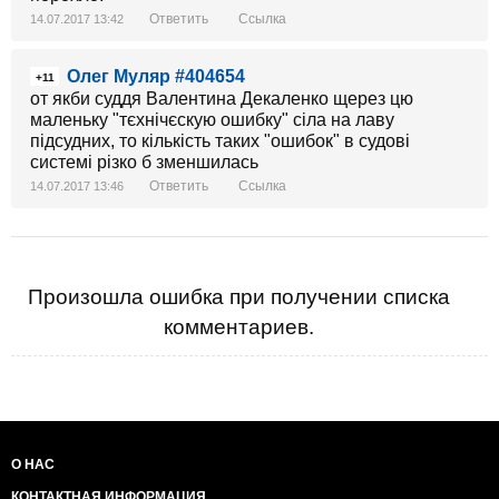
Ответить
Ссылка
14.07.2017 13:42
Олег Муляр #404654
+11
от якби суддя Валентина Декаленко щерез цю
маленьку "тєхнічєскую ошибку" сіла на лаву
підсудних, то кількість таких "ошибок" в судові
системі різко б зменшилась
Ответить
Ссылка
14.07.2017 13:46
Произошла ошибка при получении списка
комментариев.
О НАС
КОНТАКТНАЯ ИНФОРМАЦИЯ