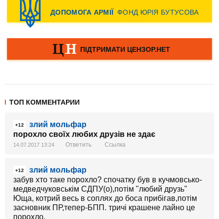
ТОП КОММЕНТАРИИ
злий мольфар
+12
порохло своїх любих друзів не здає
Ответить
Ссылка
14.07.2017 13:24
злий мольфар
+12
забув хто таке порохло? спочатку був в кучмовсько-
медведчуковськім СДПУ(о),потім "любий друзь"
Юща, котрий весь в соплях до боса прибігав,потім
засновник ПР,тепер-БПП. тричі крашене лайно це
порохло.