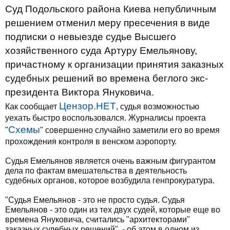
Суд Подольского района Киева непубличным
решением отменил меру пресечения в виде
подписки о невыезде судье Высшего
хозяйственного суда Артуру Емельянову,
причастному к организации принятия заказных
судебных решений во времена беглого экс-
президента Виктора Януковича.
Цензор.НЕТ
Как сообщает
, судья возможностью
уехать быстро воспользовался. Журналисы проекта
Схемы
"
" совершенно случайно заметили его во время
прохождения контроля в венском аэропорту.
Судья Емельянов является очень важным фигурантом
дела по фактам вмешательства в деятельность
судебных органов, которое возбудила генпрокуратура.
"Судья Емельянов - это не просто судья. Судья
Емельянов - это один из тех двух судей, которые еще во
времена Януковича, считались "архитекторами"
заказных судебных решений", - об этом в одном из