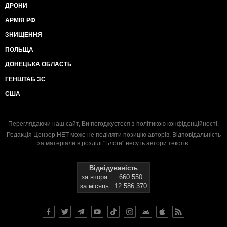
ДРОНИ
АРМІЯ РФ
ЗНИЩЕННЯ
ПОЛЬЩА
ДОНЕЦЬКА ОБЛАСТЬ
ГЕНШТАБ ЗС
США
Переглядаючи наш сайт, Ви погоджуєтеся з
політикою конфіденційності
.
Редакція Цензор.НЕТ може не поділяти позицію авторів. Відповідальність
за матеріали в розділі "Блоги" несуть автори текстів.
Відвідуваність
за вчора
660 550
за місяць
12 586 370