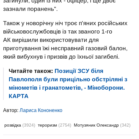
загинули, один із них - офіцер, і ще двоє
зазнали поранень".
Також у новорічну ніч троє п'яних російських
військовослужбовців із так званого 1-го
АК вирішили використовувати для
приготування їжі несправний газовий балон,
який вибухнув і призвів до їхньої загибелі.
Читайте також:
Позиції ЗСУ біля
Павлополя були прицільно обстріляні з
мінометів і гранатометів, - Міноборони.
КАРТА
Автор:
Лариса Кононенко
розвідка
(3924)
тероризм
(2754)
Мотузяник Олександр
(342)