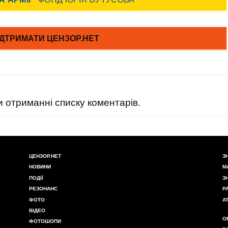
 отриманні списку коментарів.
ЦЕНЗОР.НЕТ
З
НОВИНИ
М
ПОДІЇ
З
РЕЗОНАНС
Р
ФОТО
А
ВІДЕО
О
ФОТОШОПИ