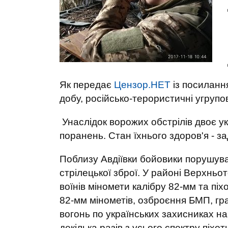
Як передає
Цензор.НЕТ
із посиланн
добу, російсько-терористичні угруп
Унаслідок ворожих обстрілів двоє у
поранень. Стан їхнього здоров'я - з
Поблизу Авдіївки бойовики порушува
стрілецької зброї. У районі В
ерхньот
воїнів міномети калібру 82-мм та пі
82-мм мінометів, озброєння БМП, гран
вогонь по українських захисниках на 
декілька разів з усього спектру піх