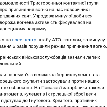
домовленості Тристоронньої контактної групи
про припинення вогню на час новорічних і
різдвяних свят. Упродовж минулої доби вся
ворожа вогнева активність фіксувалася на
донецькому напрямку.
ям на
прес-центр
штабу АТО, загалом, за минулу
овання 6 разів порушили режим припинення вогню.
країнських військовослужбовців зазнали легких
адовільний.
ли перемир’я з великокаліберних кулеметів та
орецького окупанти застосували проти наших
хотне озброєння. На Приазов’ї загарбники також з
атометів, кулеметів і стрілецької зброї вели
підступах до Гнутового. Крім того, противник
отного озброєння обстрілював оборонні укріплення