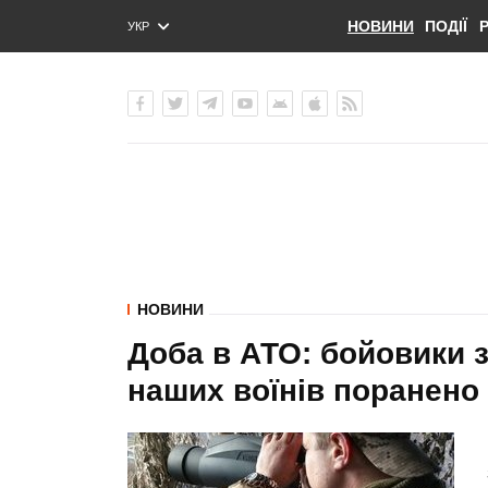
НОВИНИ
ПОДІЇ
УКР
ENG
РУС
НОВИНИ
Доба в АТО: бойовики з
наших воїнів поранено