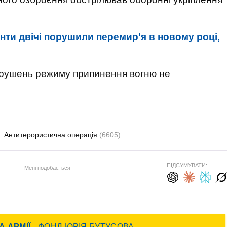
нти двічі порушили перемир'я в новому році,
орушень режиму припинення вогню не
Антитерористична операція
(6605)
ПІДСУМУВАТИ:
Мені подобається