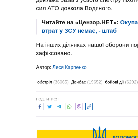
сил АТО довкола Водяного.
Читайте на «Цензор.НЕТ»:
Окупа
втрат у ЗСУ немає, - штаб
На інших ділянках нашої оборони п
зафіксовано.
Автор:
Леся Карпенко
обстріл
(36065)
Донбас
(19652)
бойові дії
(6292)
ПОДІЛИТИСЯ: