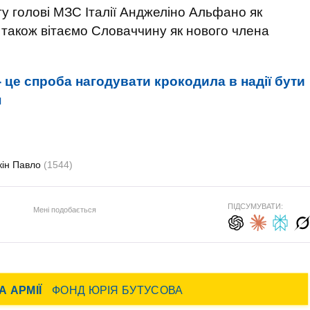
у голові МЗС Італії Анджеліно Альфано як
 також вітаємо Словаччину як нового члена
- це спроба нагодувати крокодила в надії бути
н
кін Павло
(1544)
ПІДСУМУВАТИ:
Мені подобається