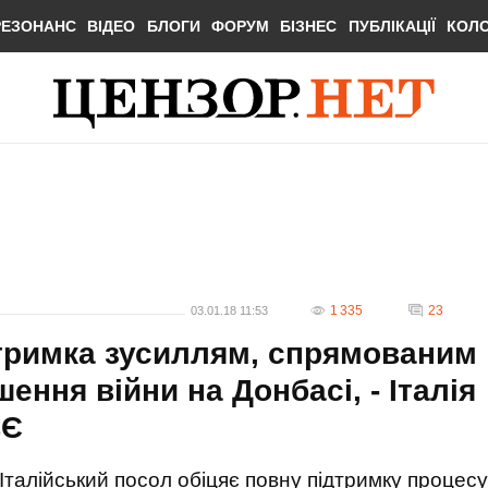
РЕЗОНАНС
ВІДЕО
БЛОГИ
ФОРУМ
БІЗНЕС
ПУБЛІКАЦІЇ
КОЛ
1 335
23
03.01.18 11:53
тримка зусиллям, спрямованим
ення війни на Донбасі, - Італія
СЄ
Італійський посол обіцяє повну підтримку процесу