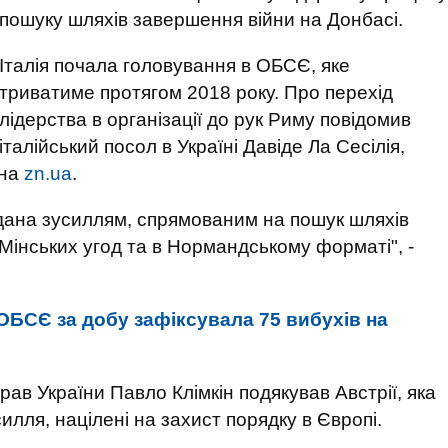
пошуку шляхів завершення війни на Донбасі.
Італія почала головування в ОБСЄ, яке
триватиме протягом 2018 року. Про перехід
лідерства в організації до рук Риму повідомив
італійський посол в Україні Давіде Ла Сесілія,
 на
zn.ua
.
адана зусиллям, спрямованим на пошук шляхів
і Мінських угод та в Нормандському форматі", -
 ОБСЄ за добу зафіксувала 75 вибухів на
рав України Павло Клімкін подякував Австрії, яка
илля, націлені на захист порядку в Європі.