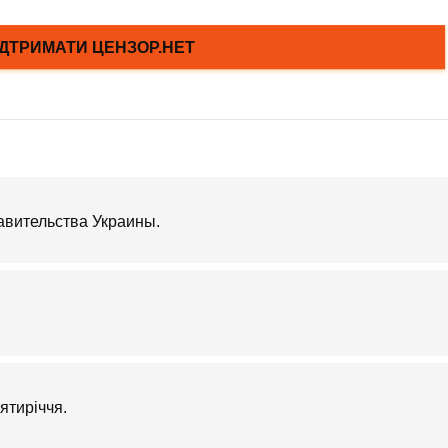
авительства Украины.
ятиріччя.