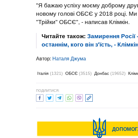
"Я бажаю успіху моєму доброму друг
новому голові ОБСЄ у 2018 році. Ми
"Трійки" ОБСЄ", - написав Клімкін.
Читайте також:
Замирення Росії 
останнім, кого він з'їсть, - Клімкі
Автор:
Наталя Джума
Італія
(1321)
ОБСЄ
(3515)
Донбас
(19652)
Клім
ПОДІЛИТИСЯ: