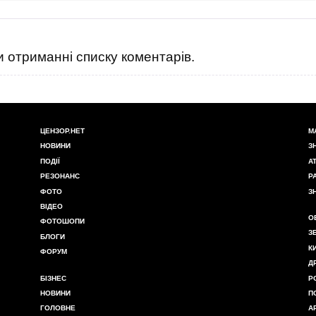
 отриманні списку коментарів.
ЦЕНЗОР.НЕТ
М
НОВИНИ
З
ПОДІЇ
А
РЕЗОНАНС
Р
ФОТО
З
ВІДЕО
О
ФОТОШОПИ
З
БЛОГИ
К
ФОРУМ
Д
БІЗНЕС
Р
НОВИНИ
П
ГОЛОВНЕ
А