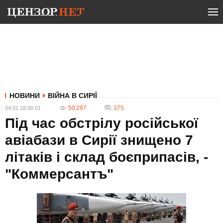
НОВИНИ
ВІЙНА В СИРІЇ
50 287
375
04.01.18 00:01
Під час обстрілу російської
авіабази в Сирії знищено 7
літаків і склад боєприпасів, -
"Коммерсантъ"