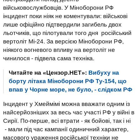
військовослужбовців. У Міноборони РФ
інцидент поки ніяк не коментували: військові
лише офіційно підтвердили загибель двох
льотчиків, що пілотували того дня російський
вертоліт Мі-24. За версією Міноборони РФ,
ніякого вогневого впливу на вертоліт не
чинилося - підвела сама техніка.
Читайте на «Цензор.НЕТ»:
Вибуху на
борту літака Міноборони РФ Ту-154, що
впав у Чорне море, не було, - слідком РФ
Інцидент у Хмеймімі можна вважати одним із
найсерйозніших за весь час участі РФ у війні в
Сирії. По-перше, всі втрати - як бойові, так і ні
- мали під час кампанії одиничний характер,
масового ураження російської техніки не