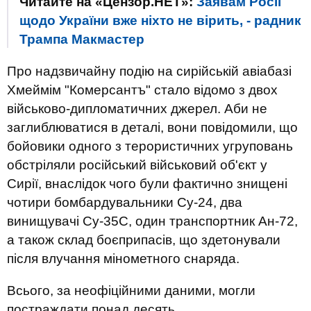
Читайте на «Цензор.НЕТ»:
Заявам Росії
щодо України вже ніхто не вірить, - радник
Трампа Макмастер
Про надзвичайну подію на сирійській авіабазі
Хмеймім "Комерсантъ" стало відомо з двох
військово-дипломатичних джерел. Аби не
заглиблюватися в деталі, вони повідомили, що
бойовики одного з терористичних угруповань
обстріляли російський військовий об'єкт у
Сирії, внаслідок чого були фактично знищені
чотири бомбардувальники Су-24, два
винищувачі Су-35С, один транспортник Ан-72,
а також склад боєприпасів, що здетонували
після влучання мінометного снаряда.
Всього, за неофіційними даними, могли
постраждати понад десять