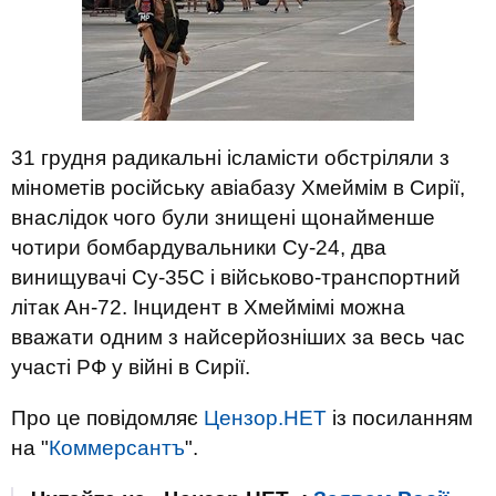
31 грудня радикальні ісламісти обстріляли з
мінометів російську авіабазу Хмеймім в Сирії,
внаслідок чого були знищені щонайменше
чотири бомбардувальники Су-24, два
винищувачі Су-35С і військово-транспортний
літак Ан-72. Інцидент в Хмеймімі можна
вважати одним з найсерйозніших за весь час
участі РФ у війні в Сирії.
Про це повідомляє
Цензор.НЕТ
із посиланням
на "
Коммерсантъ
".