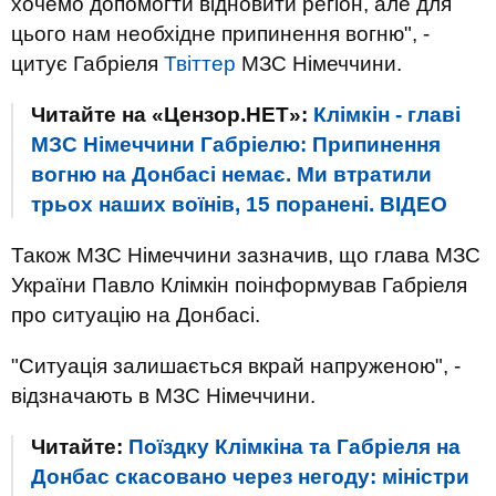
хочемо допомогти відновити регіон, але для
цього нам необхідне припинення вогню", -
цитує Габріеля
Твіттер
МЗС Німеччини.
Читайте на «Цензор.НЕТ»:
Клімкін - главі
МЗС Німеччини Габріелю: Припинення
вогню на Донбасі немає. Ми втратили
трьох наших воїнів, 15 поранені. ВIДЕО
Також МЗС Німеччини зазначив, що глава МЗС
України Павло Клімкін поінформував Габріеля
про ситуацію на Донбасі.
"Ситуація залишається вкрай напруженою", -
відзначають в МЗС Німеччини.
Читайте:
Поїздку Клімкіна та Габріеля на
Донбас скасовано через негоду: міністри