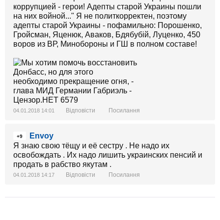
коррупцией - герои! Адепты старой Украины пошли
на них войной..." Я не политкорректен, поэтому
адепты старой Украины - пофамильно: Порошенко,
Гройсман, Яценюк, Аваков, Бдябубій, Луценко, 450
воров из ВР, Минобороны и ГШ в полном составе!
Відповісти
Посилання
04.01.2018 14:01
Envoy
+9
Я знаю свою тёщу и её сестру . Не надо их
освобождать . Их надо лишить украинских пенсий и
продать в рабство якутам .
Відповісти
Посилання
04.01.2018 14:17