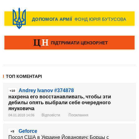
ТОП КОМЕНТАРІ
Andrey Ivanov #374878
+10
нахрена его восстанавливать, чтобы эти
дебилы опять выбрали себе очередного
януковича
Відповісти
Посилання
04.01.2018 14:06
Geforce
+9
Посол США в Украине Йованович: Борцы с