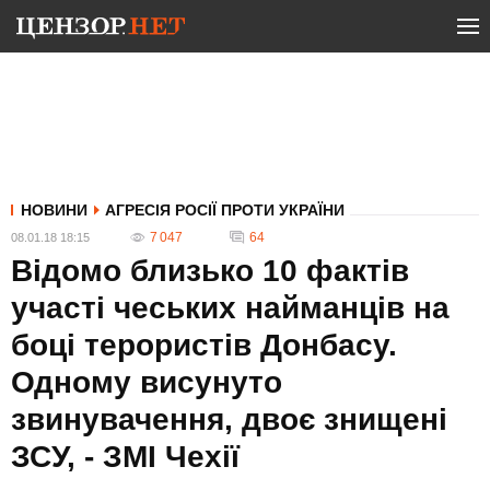
НОВИНИ
АГРЕСІЯ РОСІЇ ПРОТИ УКРАЇНИ
7 047
64
08.01.18 18:15
Відомо близько 10 фактів
участі чеських найманців на
боці терористів Донбасу.
Одному висунуто
звинувачення, двоє знищені
ЗСУ, - ЗМІ Чехії