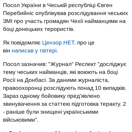
Посол України в Чеській республіці Євген
Перебийніс опублікував розслідування чеських
ЗМІ про участь громадян Чехії найманцями на
боці донецьких терористів.
Як повідомляє
Цензор.НЕТ,
про це
він
написав у твітері.
Посол зазначив: "Журнал" Респект "досліджує
тему чеських най
манців, які воюють на боці
Росії на Донбасі. За даними журналіста,
правоохоронці розслідують понад 10 випадків.
Зараз одному бойовику пред'явлено
звинувачення за статтею підготовка теракту. 2
- раніше були знищені українськими
військовими".