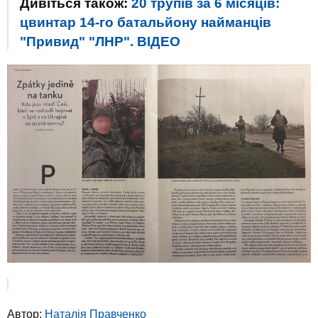
Дивіться також:
20 трупів за 6 місяців:
цвинтар 14-го батальйону найманців
"Привид" "ЛНР". ВIДЕО
Автор:
Наталія Правченко