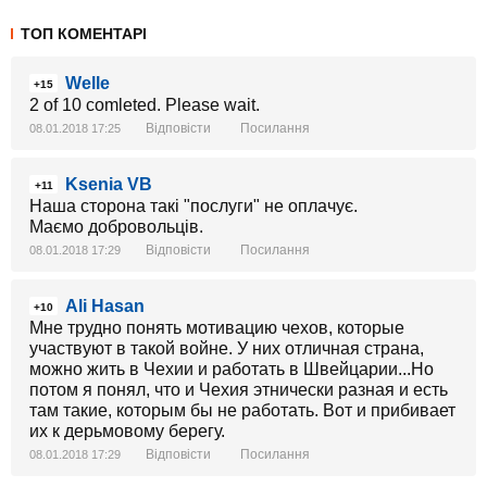
ТОП КОМЕНТАРІ
Welle
+15
2 of 10 comleted. Please wait.
Відповісти
Посилання
08.01.2018 17:25
Ksenia VB
+11
Наша сторона такі "послуги" не оплачує.
Маємо добровольців.
Відповісти
Посилання
08.01.2018 17:29
Ali Hasan
+10
Мне трудно понять мотивацию чехов, которые
участвуют в такой войне. У них отличная страна,
можно жить в Чехии и работать в Швейцарии...Но
потом я понял, что и Чехия этнически разная и есть
там такие, которым бы не работать. Вот и прибивает
их к дерьмовому берегу.
Відповісти
Посилання
08.01.2018 17:29