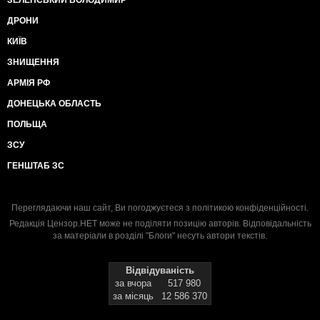
ЗЕЛЕНСЬКИЙ ВОЛОДИМИР
ДРОНИ
КИЇВ
ЗНИЩЕННЯ
АРМІЯ РФ
ДОНЕЦЬКА ОБЛАСТЬ
ПОЛЬЩА
ЗСУ
ГЕНШТАБ ЗС
Переглядаючи наш сайт, Ви погоджуєтеся з
політикою конфіденційності
.
Редакція Цензор.НЕТ може не поділяти позицію авторів. Відповідальність
за матеріали в розділі "Блоги" несуть автори текстів.
Відвідуваність
за вчора
517 980
за місяць
12 586 370