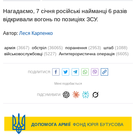
Нагадаємо, 7 січня російські найманці 6 разів
відкривали вогонь по позиціях ЗСУ.
Автор:
Леся Карпенко
армія
(3667)
обстріл
(36065)
поранення
(2953)
штаб
(1088)
військовослужбовці
(5227)
Антитерористична операція
(6605)
ПОДІЛИТИСЯ:
Мені подобається
ПІДСУМУВАТИ: