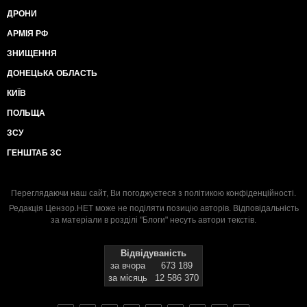
ДРОНИ
АРМІЯ РФ
ЗНИЩЕННЯ
ДОНЕЦЬКА ОБЛАСТЬ
КИЇВ
ПОЛЬЩА
ЗСУ
ГЕНШТАБ ЗС
Переглядаючи наш сайт, Ви погоджуєтеся з
політикою конфіденційності
.
Редакція Цензор.НЕТ може не поділяти позицію авторів. Відповідальність
за матеріали в розділі "Блоги" несуть автори текстів.
Відвідуваність
за вчора
673 189
за місяць
12 586 370