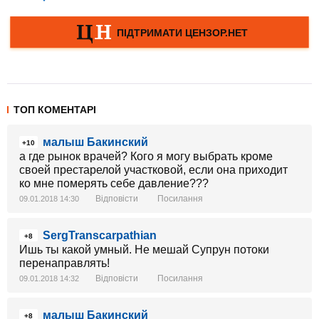
ТОП КОМЕНТАРІ
малыш Бакинский
+10
а где рынок врачей? Кого я могу выбрать кроме
своей престарелой участковой, если она приходит
ко мне померять себе давление???
Відповісти
Посилання
09.01.2018 14:30
SergTranscarpathian
+8
Ишь ты какой умный. Не мешай Супрун потоки
перенаправлять!
Відповісти
Посилання
09.01.2018 14:32
малыш Бакинский
+8