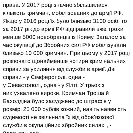
права. У 2017 році значно збільшилася
кількість кримчан, мобілізованих до армії РФ.
Якщо у 2016 році їх було близько 3100 осіб, то
за 2017 рік до армії РФ відправили вже трохи
менше 5000 новобранців із Криму. Загалом за
час окупації до Збройних сил РФ мобілізували
близько 10 000 кримчан. При цьому у 2017 році
розпочато щонайменше чотири кримінальних
справи за ухиляння від служби в армії.
Дві
справи - у Сімферополі, одна -
у Севастополі, одна - у Ялті.
У трьох з
них
ухвалено вироки
. Кримчан Троша й
Бахолдіна
було засуджено до штрафів у
розмірі 25 000 рублів кожний, навіть наявність
судимості не звільнила їх від обов’язкової
служби в окупаційних збройних силах", -