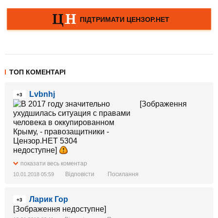
ТОП КОМЕНТАРІ
Lvbnhj
+3
[Зображення
недоступне]
показати весь коментар
Відповісти
Посилання
10.01.2018 05:59
Ларик Гор
+3
[Зображення недоступне]