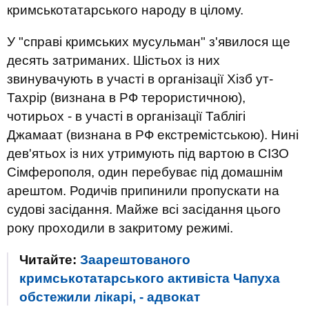
кримськотатарського народу в цілому.
У "справі кримських мусульман" з'явилося ще
десять затриманих. Шістьох із них
звинувачують в участі в організації Хізб ут-
Тахрір (визнана в РФ терористичною),
чотирьох - в участі в організації Таблігі
Джамаат (визнана в РФ екстремістською). Нині
дев'ятьох із них утримують під вартою в СІЗО
Сімферополя, один перебуває під домашнім
арештом. Родичів припинили пропускати на
судові засідання. Майже всі засідання цього
року проходили в закритому режимі.
Читайте:
Заарештованого
кримськотатарського активіста Чапуха
обстежили лікарі, - адвокат