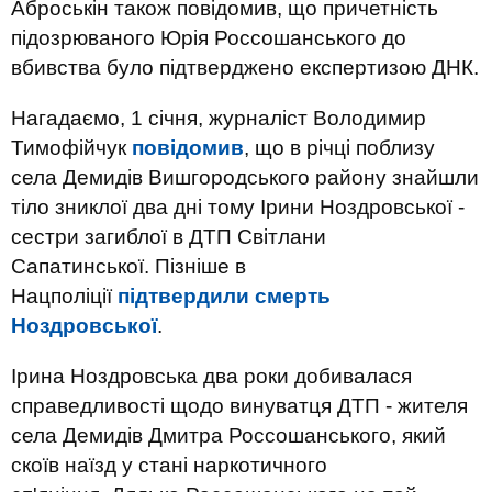
Аброськін також повідомив, що причетність
підозрюваного Юрія Россошанського до
вбивства було підтверджено експертизою ДНК.
Нагадаємо, 1 січня, журналіст Володимир
Тимофійчук
повідомив
, що в річці поблизу
села Демидів Вишгородського району знайшли
тіло зниклої два дні тому Ірини Ноздровської -
сестри загиблої в ДТП Світлани
Сапатинської. Пізніше в
Нацполіції
підтвердили смерть
Ноздровської
.
Ірина Ноздровська два роки добивалася
справедливості щодо винуватця ДТП - жителя
села Демидів Дмитра Россошанського, який
скоїв наїзд у стані наркотичного