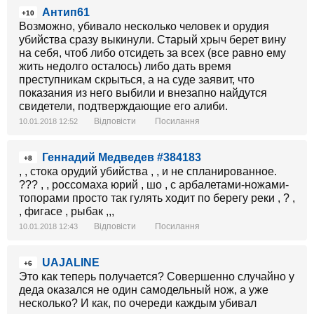
Антип61
+10
Возможно, убивало несколько человек и орудия
убийства сразу выкинули. Старый хрыч берет вину
на себя, чтоб либо отсидеть за всех (все равно ему
жить недолго осталось) либо дать время
преступникам скрыться, а на суде заявит, что
показания из него выбили и внезапно найдутся
свидетели, подтверждающие его алиби.
Відповісти
Посилання
10.01.2018 12:52
Геннадий Медведев #384183
+8
, , стока орудий убийства , , и не спланированное.
??? , , россомаха юрий , шо , с арбалетами-ножами-
топорами просто так гулять ходит по берегу реки , ? ,
, фигасе , рыбак ,,,
Відповісти
Посилання
10.01.2018 12:43
UAJALINE
+6
Это как теперь получается? Совершенно случайно у
деда оказался не один самодельный нож, а уже
несколько? И как, по очереди каждым убивал