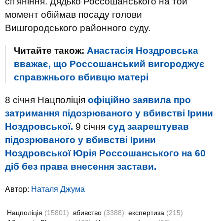
сп'яніння. Дядько Россошанського на той
момент обіймав посаду голови
Вишгородського районного суду.
Читайте також:
Анастасія Ноздровська
вважає, що Россошанський вигороджує
справжнього вбивцю матері
8 січня Нацполіція
офіційно заявила про
затримання підозрюваного у вбивстві Ірини
Ноздровської.
9 січня
суд заарештував
підозрюваного у вбивстві Ірини
Ноздровської Юрія Россошанського на 60
діб без права внесення застави.
Автор:
Наталя Джума
Нацполіція
(15801)
вбивство
(3388)
експертиза
(215)