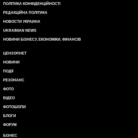
придуманные глупые выражения и законы,на это
ПОЛІТИКА КОНФІДЕНЦІЙНОСТІ
действительно много ума не нужно,так что, я бы вам
советовал не позориться с такими знаниями
РЕДАКЦІЙНА ПОЛІТИКА
юриспруденции.
НОВОСТИ УКРАИНА
UKRAINIAN NEWS
НОВИНИ БІЗНЕСУ, ЕКОНОМІКИ, ФІНАНСІВ
ЦЕНЗОР.НЕТ
НОВИНИ
ПОДІЇ
РЕЗОНАНС
ФОТО
ВІДЕО
ФОТОШОПИ
БЛОГИ
ФОРУМ
БІЗНЕС