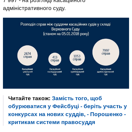
7 997 - на розгляді Касаційного
адміністративного суду.
Читайте також:
Замість того, щоб
обурюватися у Фейсбуці - беріть участь у
конкурсах на нових суддів, - Порошенко -
критикам системи правосуддя