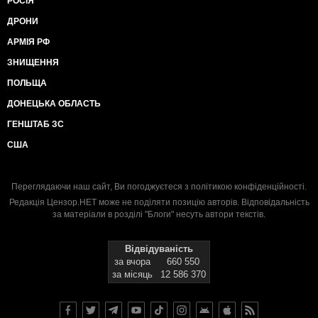
РОСІЯ
ДРОНИ
АРМІЯ РФ
ЗНИЩЕННЯ
ПОЛЬЩА
ДОНЕЦЬКА ОБЛАСТЬ
ГЕНШТАБ ЗС
США
Переглядаючи наш сайт, Ви погоджуєтеся з
політикою конфіденційності
.
Редакція Цензор.НЕТ може не поділяти позицію авторів. Відповідальність
за матеріали в розділі "Блоги" несуть автори текстів.
Відвідуваність
за вчора
660 550
за місяць
12 586 370