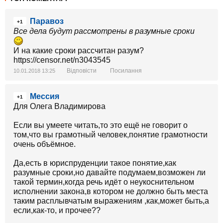
Паравоз
+1
Все дела будут рассмотрены в разумные сроки
И на какие сроки рассчитан разум?
https://censor.net/n3043545
Відповісти
Посилання
10.01.2018 13:25
Мессия
+1
Для Олега Владимирова
Если вы умеете читать,то это ещё не говорит о
том,что вы грамотный человек,понятие грамотности
очень объёмное.
Да,есть в юриспруденции такое понятие,как
разумные сроки,но давайте подумаем,возможен ли
такой термин,когда речь идёт о неукоснительном
исполнении закона,в котором не должно быть места
таким расплывчатым выражениям ,как,может быть,а
если,как-то, и прочее??