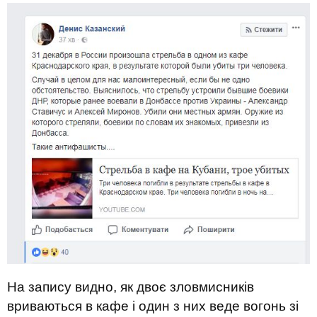
На запису видно, як двоє зловмисників
вриваються в кафе і один з них веде вогонь зі