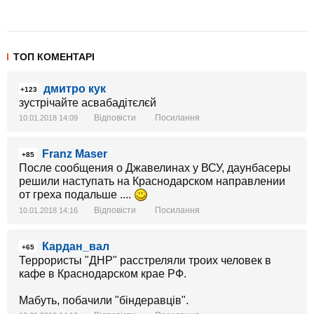
ТОП КОМЕНТАРІ
дмитро кук
+123
зустрічайте асвабадітєлєй
Відповісти
Посилання
10.01.2018 14:09
Franz Maser
+85
После сообщения о Джавелинах у ВСУ, даунбасеры
решили наступать на Краснодарском направлении
от греха подальше ....
Відповісти
Посилання
10.01.2018 14:16
Кардан_вал
+65
Террористы "ДНР" расстреляли троих человек в
кафе в Краснодарском крае РФ.
Мабуть, побачили "біндеравців".