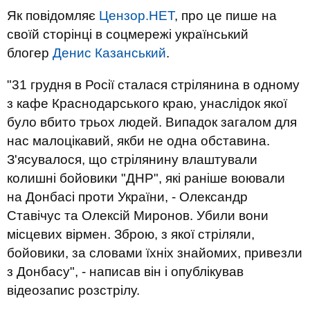
Як повідомляє
Цензор.НЕТ
, про це пише на
своїй сторінці в соцмережі український
блогер
Денис Казанський
.
"31 грудня в Росії сталася стрілянина в одному
з кафе Краснодарського краю, унаслідок якої
було вбито трьох людей. Випадок загалом для
нас малоцікавий, якби не одна обставина.
З'ясувалося, що стрілянину влаштували
колишні бойовики "ДНР", які раніше воювали
на Донбасі проти України, - Олександр
Ставічус та Олексій Миронов. Убили вони
місцевих вірмен. Зброю, з якої стріляли,
бойовики, за словами їхніх знайомих, привезли
з Донбасу", - написав він і опублікував
відеозапис розстрілу.