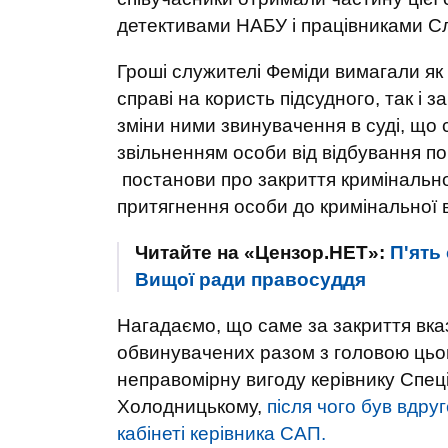
детективами НАБУ і працівниками Сл
Гроші служителі Феміди вимагали як
справі на користь підсудного, так і
зміни ними звинувачення в суді, що
звільненням особи від відбування п
постанови про закриття кримінальної 
притягнення особи до кримінальної в
Читайте на «Цензор.НЕТ»:
П'ять
Вищої ради правосуддя
Нагадаємо, що саме за закриття вк
обвинувачених разом з головою цьог
неправомірну вигоду керівнику Спец
Холодницькому,
після чого був вдру
кабінеті керівника САП.