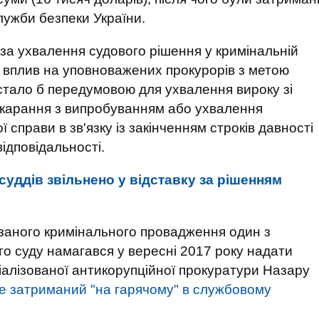
ужби безпеки України.
 за ухвалення судового рішення у кримінальній
 за вплив на уповноважених прокурорів з метою
 стало б передумовою для ухвалення вироку зі
окарання з випробуванням або ухвалення
справи в зв'язку із закінченням строків давності
ідповідальності.
 суддів звільнено у відставку за рішенням
азаного кримінального провадження один з
о суду намагався у вересні 2017 року надати
іалізованої антикорупційної прокуратури Назару
ге затриманий "на гарячому" в службовому