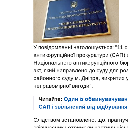
У повідомленні наголошується: "11 
антикорупційної прокуратури (САП) 
Національного антикорупційного бю
акт, який направлено до суду для роз
районного суду м. Дніпра, викритих 
неправомірної вигоди".
Читайте:
Один із обвинувачувани
САП і звільнений від відбуванн
Слідством встановлено, що, прагнуч
співучасники отримали частину цієї с