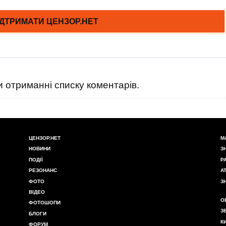
 отриманні списку коментарів.
ЦЕНЗОР.НЕТ
М
НОВИНИ
З
ПОДІЇ
Р
РЕЗОНАНС
А
ФОТО
З
ВІДЕО
О
ФОТОШОПИ
З
БЛОГИ
К
ФОРУМ