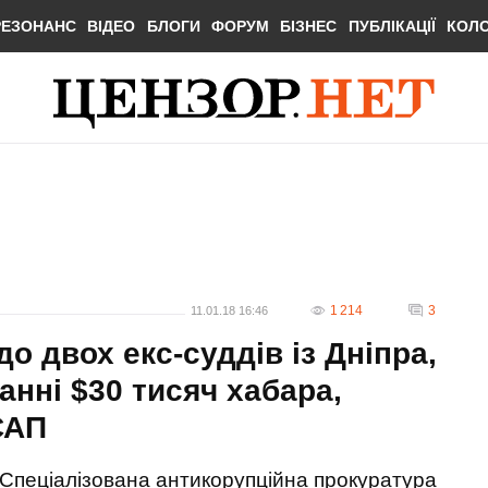
РЕЗОНАНС
ВІДЕО
БЛОГИ
ФОРУМ
БІЗНЕС
ПУБЛІКАЦІЇ
КОЛ
1 214
3
11.01.18 16:46
 двох екс-суддів із Дніпра,
нні $30 тисяч хабара,
САП
Спеціалізована антикорупційна прокуратура