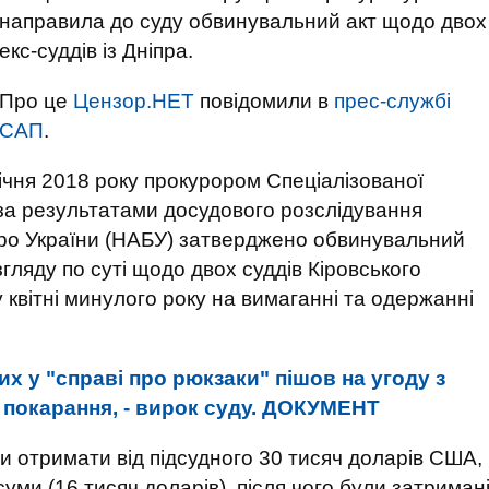
направила до суду обвинувальний акт щодо двох
екс-суддів із Дніпра.
Про це
Цензор.НЕТ
повідомили в
прес-службі
САП
.
січня 2018 року прокурором Спеціалізованої
за результатами досудового розслідування
ро України (НАБУ) затверджено обвинувальний
гляду по суті щодо двох суддів Кіровського
у квітні минулого року на вимаганні та одержанні
х у "справі про рюкзаки" пішов на угоду з
я покарання, - вирок суду. ДОКУМЕНТ
и отримати від підсудного 30 тисяч доларів США,
уми (16 тисяч доларів), після чого були затриман