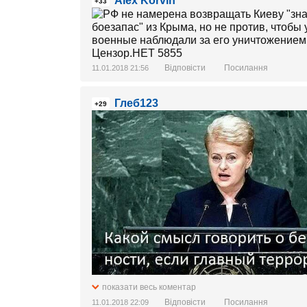
Alex Korvin
+33
Відповісти
Посилання
11.01.2018 21:56
Глеб123
+29
показати весь коментар
Відповісти
Посилання
11.01.2018 22:09