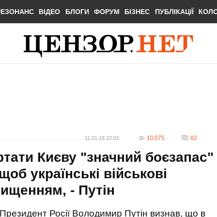
РЕЗОНАНС
ВІДЕО
БЛОГИ
ФОРУМ
БІЗНЕС
ПУБЛІКАЦІЇ
КОЛ
10 075
82
11.01.18 22:01
ртати Києву "значний боєзапас"
 щоб українські військові
нищенням, - Путін
Президент Росії Володимир Путін визнав, що в