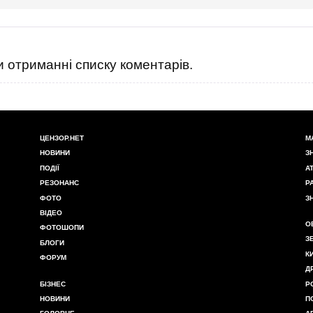
 отриманні списку коментарів.
ЦЕНЗОР.НЕТ
М
НОВИНИ
З
ПОДІЇ
А
РЕЗОНАНС
Р
ФОТО
З
ВІДЕО
О
ФОТОШОПИ
З
БЛОГИ
К
ФОРУМ
Д
БІЗНЕС
Р
НОВИНИ
П