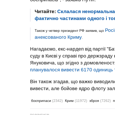
Читайте:
Склалася ненормальна с
фактично частинами одного і тог
Росі
Також у четвер президент РФ заявив, що
анексованого Криму
.
Нагадаємо, екс-нардеп від партії "Б
суду в Києві у справі про держзраду
Януковича, що згідно з домовленос
планувалося вивести 6170 одиниць т
Він також згадав, що важко виводили 
вивести, але бойове ядро флоту зал
боєприпаси
(2342)
Крим
(11972)
зброя
(7262)
п