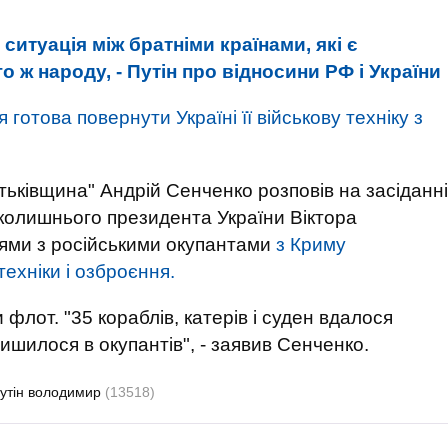
итуація між братніми країнами, які є
о ж народу, - Путін про відносини РФ і України
я готова повернути Україні її військову техніку з
атьківщина" Андрій Сенченко розповів на засіданні
 колишнього президента України Віктора
тями з російськими окупантами
з Криму
ехніки і озброєння.
флот. "35 кораблів, катерів і суден вдалося
ишилося в окупантів", - заявив Сенченко.
утін володимир
(13518)