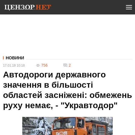
НОВИНИ
756
2
17.01.18 10:18
Автодороги державного
значення в більшості
областей засніжені: обмежень
руху немає, - "Укравтодор"