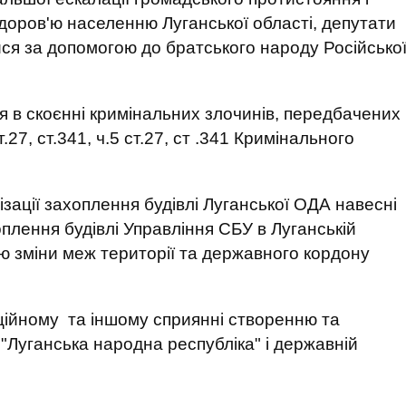
здоров'ю населенню Луганської області, депутати
ся за допомогою до братського народу Російсько
 в скоєнні кримінальних злочинів, передбачених
 ст.27, ст.341, ч.5 ст.27, ст .341 Кримінального
ізації захоплення будівлі Луганської ОДА навесні
оплення будівлі Управління СБУ в Луганській
ою зміни меж території та державного кордону
ційному та іншому сприянні створенню та
 "Луганська народна республіка" і державній