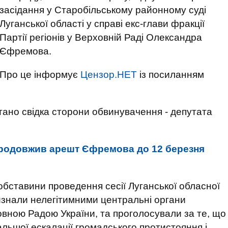
засідання у Старобільському районному суді
Луганської області у справі екс-глави фракції
Партії регіонів у Верховній Раді Олександра
Єфремова.
Про це інформує
Цензор.НЕТ
із посиланням
итано свідка сторони обвинувачення - депутата
родовжив арешт Єфремова до 12 березня
обставини проведення сесії Луганської обласної
визнали нелегітимними центральні органи
вною Радою України, та проголосували за те, що
альшої ескалації громадського протистояння і