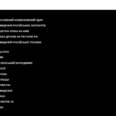
АСОВАНИЙ КОМБІНОВАНИЙ УДАР
НИЩЕННЯ РОСІЙСЬКИХ ОКУПАНТІВ
АКЕТНА АТАКА НА КИЇВ
ТАКА ДРОНІВ НА РЕГІОНИ РФ
НИЩЕННЯ РОСІЙСЬКОЇ ТЕХНІКИ
БСТРІЛ
ИЇВ
ЕЛЕНСЬКИЙ ВОЛОДИМИР
ОСІЯ
РОНИ
ОЛЬЩА
РМІЯ РФ
НИЩЕННЯ
ТАКА
ЕНШТАБ ЗС
ША