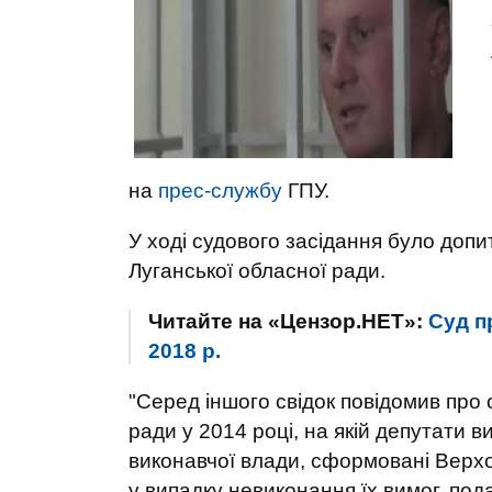
на
прес-службу
ГПУ.
У ході судового засідання було доп
Луганської обласної ради.
Читайте на «Цензор.НЕТ»:
Суд п
2018 р.
"Серед іншого свідок повідомив про 
ради у 2014 році, на якій депутати 
виконавчої влади, сформовані Верхо
у випадку невиконання їх вимог, под