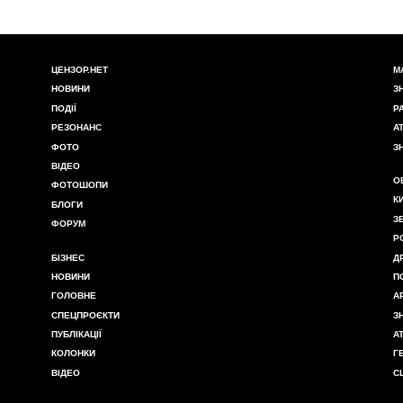
ЦЕНЗОР.НЕТ
М
НОВИНИ
З
ПОДІЇ
Р
РЕЗОНАНС
А
ФОТО
З
ВІДЕО
О
ФОТОШОПИ
К
БЛОГИ
З
ФОРУМ
Р
БІЗНЕС
Д
НОВИНИ
П
ГОЛОВНЕ
А
СПЕЦПРОЄКТИ
З
ПУБЛІКАЦІЇ
А
КОЛОНКИ
Г
ВІДЕО
С