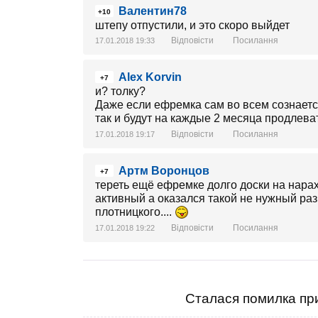
Валентин78
+10
штепу отпустили, и это скоро выйдет
Відповісти
Посилання
17.01.2018 19:33
Alex Korvin
+7
и? толку?
Даже если ефремка сам во всем сознается
так и будут на каждые 2 месяца продлеват
Відповісти
Посилання
17.01.2018 19:17
Артм Воронцов
+7
тереть ещё ефремке долго доски на нарах
активный а оказался такой не нужный раз д
плотницкого....
Відповісти
Посилання
17.01.2018 19:22
Сталася помилка при