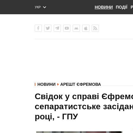
НОВИНИ
ПОДІЇ
УКР
ENG
РУС
НОВИНИ
АРЕШТ ЄФРЕМОВА
Свідок у справі Єфремо
сепаратистське засіда
році, - ГПУ