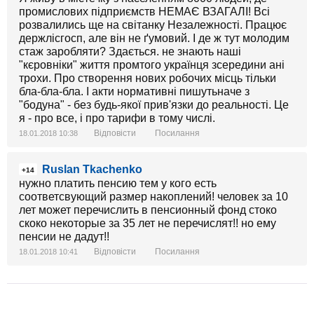
промислових підприємств НЕМАЄ ВЗАГАЛІ! Всі
розвалились ще на світанку Незалежності. Працює
держлісгосп, але він не ґумовий. І де ж тут молодим
стаж заробляти? Здається. не знають наші
"кєровніки" життя промтого українця зсередини ані
трохи. Про створення нових робочих місць тільки
бла-бла-бла. І акти нормативні пишутьначе з
"бодуна" - без будь-якої прив'язки до реальності. Це
я - про все, і про тарифи в тому числі.
Відповісти
Посилання
18.01.2018 10:38
Ruslan Tkachenko
+14
нужно платить пенсию тем у кого есть
соответсвующий размер накоплений! человек за 10
лет может перечислить в пенсионный фонд стоко
скоко некоторые за 35 лет не перечислят!! но ему
пенсии не дадут!!
Відповісти
Посилання
18.01.2018 10:41