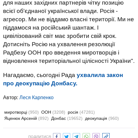
для наших західних партнерів чітку позицію
всієї об'єднаної української влади. Росія -
агресор. Ми не віддамо власні території. Ми не
піддамося на російський шантаж. І
цивілізований світ має зробити свій крок.
Дотисніть Росію на ухвалення резолюції
Радбезу ООН про введення миротворців і
відновлення територіальної цілісності України".
Нагадаємо, сьогодні Рада
ухвалила закон
про деокупацію Донбасу.
Автор:
Леся Карпенко
миротворці
(950)
ООН
(3208)
росія
(47281)
Яценюк Арсеній
(892)
Донбас
(19652)
деокупація
(960)
ПОДІЛИТИСЯ: