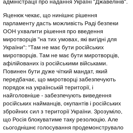
адміністрації про надання Україні "Джавелінів".
Яценюк чекає, що нинішнє рішення
парламенту дасть можливість Раді безпеки
ООН ухвалити рішення про введення
миротворців "на тих умовах, які вигідні для
України": "Там не має бути російських
миротворців. Там не має бути миротворців,
афілійованих із російськими військами.
Повинен бути дуже чіткий мандат, який
передбачає, що миротворці забезпечують
порядок на українській території, і
найголовніше - забезпечують виведення
російських найманців, окупантів і російських
збройних сил з території України. Зрозуміло,
що Росія блокуватиме таку резолюцію. Але
сьогоднішнє голосування продемонструвало