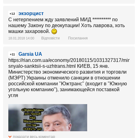
экзорцист
+12
С нетерпением жду заявлений МИД ********** по
нашему Закону по деокупации! Хоть лаврова, хоть
машки захаровой.
Відповісти
Посилання
18.01.2018 14:00
Garsia UA
+11
https://rian.com.ua/economy/20180115/1031327317/mineko
snyalo-sanktsii-s-uzhtrans.html КИЕВ, 15 янв.
Министерство экономического развития и торговли
(МЭРТ) Украины отменило санкции в отношении
российской компании "Южтранс" (входит в "Южную
угольную компанию"), занимающейся поставкой
угля
показати весь коментар