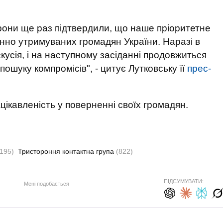
орони ще раз підтвердили, що наше пріоритетне
онно утримуваних громадян України. Наразі в
усія, і на наступному засіданні продовжиться
ошуку компромісів", - цитує Лутковську її
прес-
ікавленість у поверненні своїх громадян.
(195)
Тристороння контактна група
(822)
ПІДСУМУВАТИ:
Мені подобається