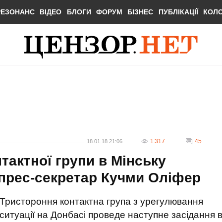
РЕЗОНАНС
ВІДЕО
БЛОГИ
ФОРУМ
БІЗНЕС
ПУБЛІКАЦІЇ
КОЛ
1 317
45
18.01.18 21:06
тактної групи в Мінську
- прес-секретар Кучми Оліфер
Тристороння контактна група з урегулювання
ситуації на Донбасі проведе наступне засідання 