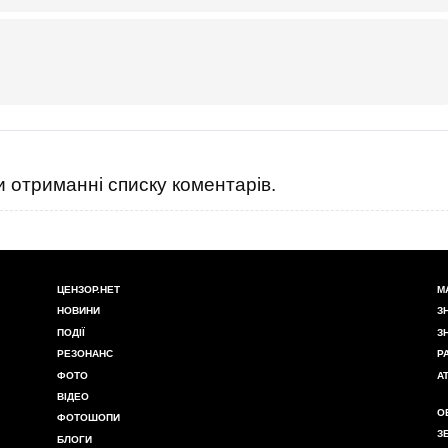
 отриманні списку коментарів.
ЦЕНЗОР.НЕТ
М
НОВИНИ
З
ПОДІЇ
З
РЕЗОНАНС
Р
ФОТО
А
ВІДЕО
О
ФОТОШОПИ
З
БЛОГИ