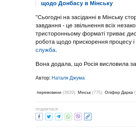
щодо Донбасу в Мінську
"Сьогодні на засіданні в Мінську ст
завдання - це звільнення всіх незак
тристоронньому форматі триває диск
робота щодо прискорення процесу і п
служба
.
Вона додала, що Росія висловила зац
Автор:
Наталя Джума
перемовини
(3820)
Мінськ
(775)
Оліфер Дарка
ПОДІЛИТИСЯ: