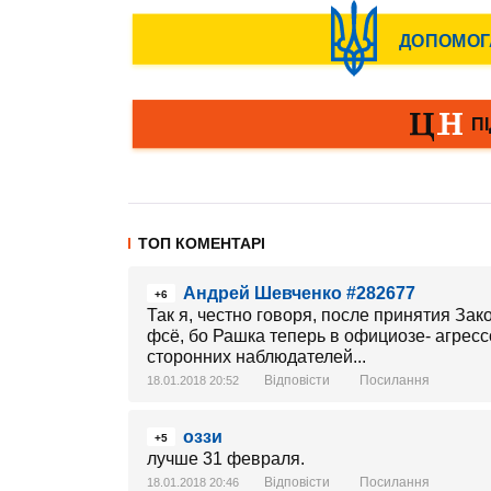
ТОП КОМЕНТАРІ
Андрей Шевченко #282677
+6
Так я, честно говоря, после принятия Зак
фсё, бо Рашка теперь в официозе- агресс
сторонних наблюдателей...
Відповісти
Посилання
18.01.2018 20:52
оззи
+5
лучше 31 февраля.
Відповісти
Посилання
18.01.2018 20:46