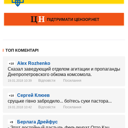
ТОП КОМЕНТАРІ
Alex Rozhenko
+10
Сказал заведующий отделом агитации и пропаганды
Днепропетровского обкома комсомола.
Відповісти
Посилання
19.01.2018 10:39
Сергей Клюев
+10
сруцьке гівно забродило... боїтесь суки пастора...
Відповісти
Посилання
19.01.2018 10:42
Берлага Дрейфус
+9
- Этот достойный пастырь фельдкурат Отто Кац,