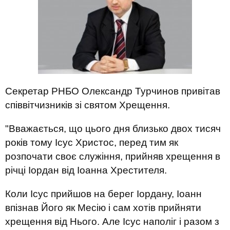
Секретар РНБО Олександр Турчинов привітав
співвітчизників зі святом Хрещення.
"Вважається, що цього дня близько двох тисяч
років тому Ісус Христос, перед тим як
розпочати своє служіння, прийняв хрещення в
річці Іордан від Іоанна Хрестителя.
Коли Ісус прийшов на берег Іордану, Іоанн
впізнав Його як Месію і сам хотів прийняти
хрещення від Нього. Але Ісус наполіг і разом з