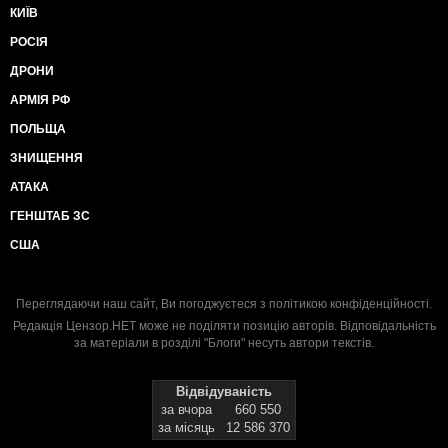
КИЇВ
РОСІЯ
ДРОНИ
АРМІЯ РФ
ПОЛЬЩА
ЗНИЩЕННЯ
АТАКА
ГЕНШТАБ ЗС
США
Переглядаючи наш сайт, Ви погоджуєтеся з
політикою конфіденційності
.
Редакція Цензор.НЕТ може не поділяти позицію авторів. Відповідальність
за матеріали в розділі "Блоги" несуть автори текстів.
Відвідуваність
за вчора
660 550
за місяць
12 586 370