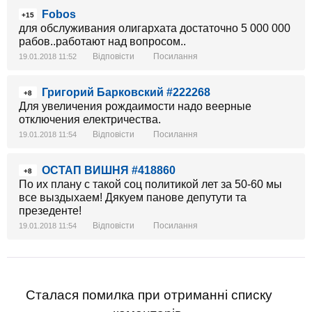
Fobos
+15
для обслуживания олигархата достаточно 5 000 000
рабов..работают над вопросом..
Відповісти
Посилання
19.01.2018 11:52
Григорий Барковский #222268
+8
Для увеличения рождаимости надо веерные
отключения електричества.
Відповісти
Посилання
19.01.2018 11:54
ОСТАП ВИШНЯ #418860
+8
По их плану с такой соц политикой лет за 50-60 мы
все выздыхаем! Дякуем панове депутути та
презеденте!
Відповісти
Посилання
19.01.2018 11:54
Сталася помилка при отриманні списку