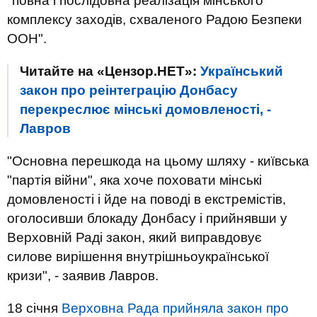
"повна і послідовна реалізація мінського
комплексу заходів, схваленого Радою Безпеки
ООН".
Читайте на «Цензор.НЕТ»:
Український
закон про реінтеграцію Донбасу
перекреслює мінські домовленості, -
Лавров
"Основна перешкода на цьому шляху - київська
"партія війни", яка хоче поховати мінські
домовленості і йде на поводі в екстремістів,
оголосивши блокаду Донбасу і прийнявши у
Верховній Раді закон, який виправдовує
силове вирішення внутрішньоукраїнської
кризи", - заявив Лавров.
18 січня
Верховна Рада прийняла закон про