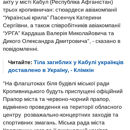
акту у місті Кабул (Республіка Афганістан)
трьох кропивничан: стюардеси авіакомпанії
“Українські крила” Пасенчук Катерини
Сергіївни, а також співробітників авіакомпанії
“УРГА” Кардаша Валерія Миколайовича та
Дикого Олександра Дмитровича
", - сказано в
повідомленні.
Читайте:
Тіла загиблих у Кабулі українців
доставлено в Україну, - Клімкін
"На флагштоках біля будівлі міської ради
Кропивницького будуть приспущені офіційний
Прапор міста та червоно-чорний прапор,
відмінено проведення на території обласного
центру розважально-концертних заходів та
спортивних змагань.
Міська рада міста