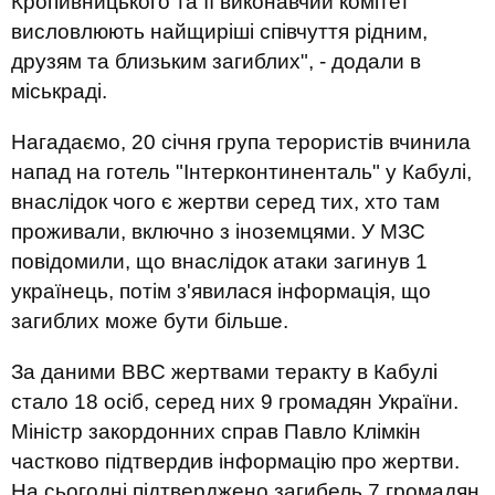
Кропивницького та її виконавчий комітет
висловлюють найщиріші співчуття рідним,
друзям та близьким загиблих
", - додали в
міськраді.
Нагадаємо, 20 січня група терористів вчинила
напад на готель "Інтерконтиненталь" у Кабулі,
внаслідок чого є жертви серед тих, хто там
проживали, включно з іноземцями. У МЗС
повідомили, що внаслідок атаки загинув 1
українець, потім з'явилася інформація, що
загиблих може бути більше.
За даними BBC жертвами теракту в Кабулі
стало 18 осіб, серед них 9 громадян України.
Міністр закордонних справ Павло Клімкін
частково підтвердив інформацію про жертви.
На сьогодні підтверджено загибель 7 громадян