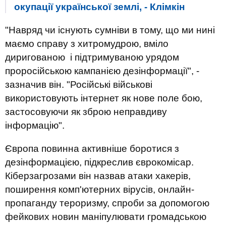
окупації української землі, - Клімкін
"Навряд чи існують сумніви в тому, що ми нині
маємо справу з хитромудрою, вміло
диригованою і підтримуваною урядом
проросійською кампанією дезінформації", -
зазначив він. "Російські військові
використовують інтернет як нове поле бою,
застосовуючи як зброю неправдиву
інформацію".
Європа повинна активніше боротися з
дезінформацією, підкреслив єврокомісар.
Кіберзагрозами він назвав атаки хакерів,
поширення комп'ютерних вірусів, онлайн-
пропаганду тероризму, спроби за допомогою
фейкових новин маніпулювати громадською