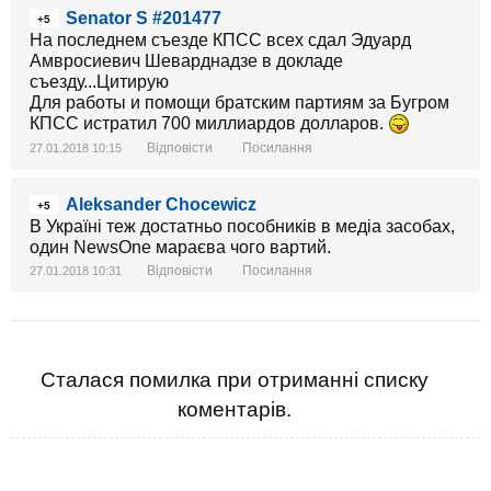
Senator S #201477
+5
На последнем съезде КПСС всех сдал Эдуард
Амвросиевич Шеварднадзе в докладе
съезду...Цитирую
Для работы и помощи братским партиям за Бугром
КПСС истратил 700 миллиардов долларов.
Відповісти
Посилання
27.01.2018 10:15
Aleksander Chocewicz
+5
В Україні теж достатньо пособників в медіа засобах,
один NewsOne мараєва чого вартий.
Відповісти
Посилання
27.01.2018 10:31
Сталася помилка при отриманні списку
коментарів.