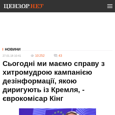
НОВИНИ
10 252
43
27.01.18 10:41
Сьогодні ми маємо справу з
хитромудрою кампанією
дезінформації, якою
диригують із Кремля, -
єврокомісар Кінг