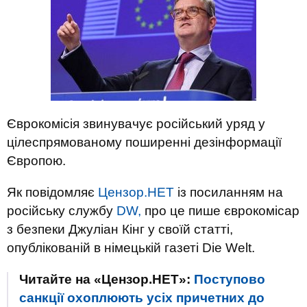
Єврокомісія звинувачує російський уряд у
цілеспрямованому поширенні дезінформації
Європою.
Як повідомляє
Цензор.НЕТ
із посиланням на
російську службу
DW,
про це пише єврокомісар
з безпеки Джуліан Кінг у своїй статті,
опублікованій в німецькій газеті Die Welt.
Читайте на «Цензор.НЕТ»:
Поступово
санкції охоплюють усіх причетних до