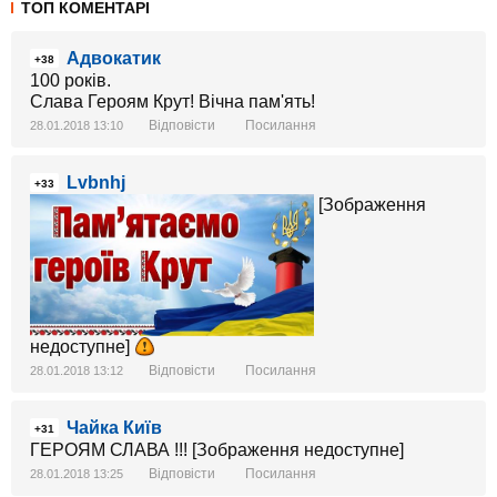
ТОП КОМЕНТАРІ
Адвокатик
+38
100 років.
Слава Героям Крут! Вічна пам'ять!
Відповісти
Посилання
28.01.2018 13:10
Lvbnhj
+33
[Зображення
недоступне]
Відповісти
Посилання
28.01.2018 13:12
Чайка Київ
+31
ГЕРОЯМ СЛАВА !!! [Зображення недоступне]
Відповісти
Посилання
28.01.2018 13:25