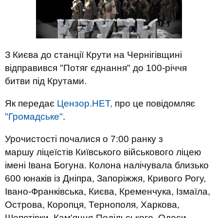
З Києва до станції Крути на Чернігівщині
відправився "Потяг єднання" до 100-річчя
битви під Крутами.
Як передає
Цензор.НЕТ,
про це повідомляє
"Громадське"
.
Урочистості почалися о 7:00 ранку з
маршу ліцеїстів Київського військового ліцею
імені Івана Богуна. Колона налічувала близько
600 юнаків із Дніпра, Запоріжжя, Кривого Рогу,
Івано-Франківська, Києва, Кременчука, Ізмаїла,
Острова, Коропця, Тернополя, Харкова,
Шепетівки, Кам'янця-Подільського, Одеси,