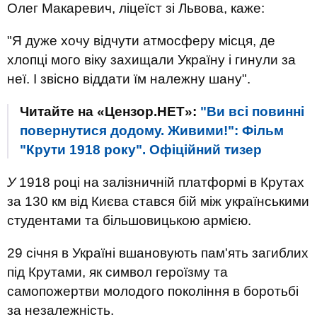
Олег Макаревич, ліцеїст зі Львова, каже:
"Я дуже хочу відчути атмосферу місця, де
хлопці мого віку захищали Україну і гинули за
неї. І звісно віддати їм належну шану".
Читайте на «Цензор.НЕТ»:
"Ви всі повинні
повернутися додому. Живими!": Фільм
"Крути 1918 року". Офіційний тизер
У
1918 році на залізничній платформі в Крутах
за 130 км від Києва стався бій між українськими
студентами та більшовицькою армією.
29 січня в Україні вшановують пам'ять загиблих
під Крутами, як символ героїзму та
самопожертви молодого покоління в боротьбі
за незалежність.