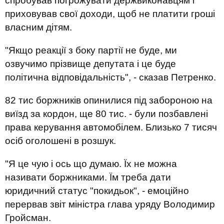
спробував погрожувати держвиконавцям і
приховував свої доходи, щоб не платити гроші
власним дітям.
"Якщо реакції з боку партії не буде, ми
озвучимо прізвище депутата і це буде
політична відповідальність", - сказав Петренко.
82 тис боржників опинилися під забороною на
виїзд за кордон, ще 80 тис. - були позбавлені
права керування автомобілем. Близько 7 тисяч
осіб оголошені в розшук.
"Я це чую і ось що думаю. Їх не можна
називати боржниками. Їм треба дати
юридичний статус "покидьок", - емоційно
перервав звіт міністра глава уряду Володимир
Гройсман.