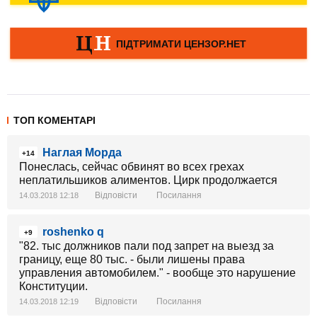
ТОП КОМЕНТАРІ
Наглая Морда
+14
Понеслась, сейчас обвинят во всех грехах
неплатильшиков алиментов. Цирк продолжается
Відповісти
Посилання
14.03.2018 12:18
roshenko q
+9
"82. тыс должников пали под запрет на выезд за
границу, еще 80 тыс. - были лишены права
управления автомобилем." - вообще это нарушение
Конституции.
Відповісти
Посилання
14.03.2018 12:19